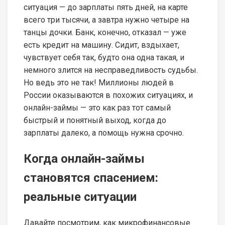
ситуация — до зарплаты пять дней, на карте
всего три тысячи, а завтра нужно четыре на
танцы дочки. Банк, конечно, отказал — уже
есть кредит на машину. Сидит, вздыхает,
чувствует себя так, будто она одна такая, и
немного злится на несправедливость судьбы.
Но ведь это не так! Миллионы людей в
России оказываются в похожих ситуациях, и
онлайн-займы — это как раз тот самый
быстрый и понятный выход, когда до
зарплаты далеко, а помощь нужна срочно.
Когда онлайн-займы
становятся спасением:
реальные ситуации
Давайте посмотрим, как микрофинансовые