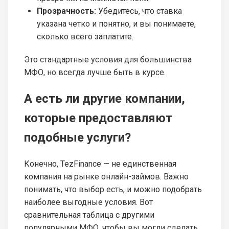
Прозрачность:
Убедитесь, что ставка
указана четко и понятно, и вы понимаете,
сколько всего заплатите.
Это стандартные условия для большинства
МФО, но всегда лучше быть в курсе.
А есть ли другие компании,
которые предоставляют
подобные услуги?
Конечно, TezFinance — не единственная
компания на рынке онлайн-займов. Важно
понимать, что выбор есть, и можно подобрать
наиболее выгодные условия. Вот
сравнительная таблица с другими
популярными МФО, чтобы вы могли сделать