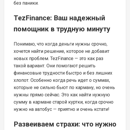
без паники.
TezFinance: Ваш надежный
помощник в трудную минуту
Понимаю, что когда деньги нужны срочно,
хочется найти решение, которое не добавит
новых проблем. TezFinance — это как раз
такой вариант. Они помогают решить
финансовые трудности быстро и без лишних
хлопот. Особенно когда речь идет о суммах,
которые не сильно бьют по карману, но очень
нужны прямо сейчас. Это как найти нужную
сумму в кармане старой куртки, когда срочно
нужно на автобус — приятно и очень кстати!
Развеиваем страхи: что нужно