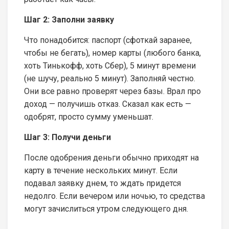
Шаг 2: Заполни заявку
Что понадобится: паспорт (сфоткай заранее,
чтобы не бегать), номер карты (любого банка,
хоть Тинькофф, хоть Сбер), 5 минут времени
(не шучу, реально 5 минут). Заполняй честно.
Они все равно проверят через базы. Врал про
доход — получишь отказ. Сказал как есть —
одобрят, просто сумму уменьшат.
Шаг 3: Получи деньги
После одобрения деньги обычно приходят на
карту в течение нескольких минут. Если
подавал заявку днем, то ждать придется
недолго. Если вечером или ночью, то средства
могут зачислиться утром следующего дня.