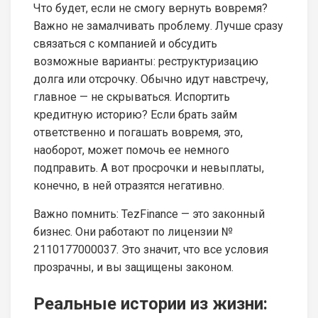
Что будет, если не смогу вернуть вовремя?
Важно не замалчивать проблему. Лучше сразу
связаться с компанией и обсудить
возможные варианты: реструктуризацию
долга или отсрочку. Обычно идут навстречу,
главное — не скрываться. Испортить
кредитную историю? Если брать займ
ответственно и погашать вовремя, это,
наоборот, может помочь ее немного
подправить. А вот просрочки и невыплаты,
конечно, в ней отразятся негативно.
Важно помнить: TezFinance — это законный
бизнес. Они работают по лицензии №
2110177000037. Это значит, что все условия
прозрачны, и вы защищены законом.
Реальные истории из жизни: