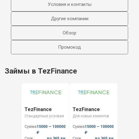
Условия и контакты
Другие компании
Обзор
Промокод
Займы в TezFinance
TezFinance
TezFinance
Стандартные условия
Для новых клиентов
Сумма
15000 — 100000
Сумма
15000 — 100000
₽
₽
Срок
до 365 дн.
Срок
до 365 дн.