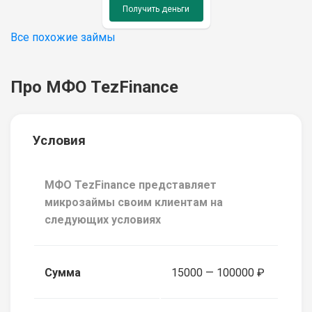
Получить деньги
Все похожие займы
Про МФО TezFinance
Условия
МФО TezFinance представляет
микрозаймы своим клиентам на
следующих условиях
Сумма
15000 — 100000 ₽