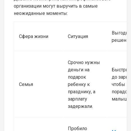
организации могут выручить в самые
неожиданные моменты:
Выгодно
Сфера жизни
Ситуация
решени
Срочно нужны
деньги на
Быстрый
подарок
до зарпл
Семья
ребенку к
чтобы
празднику, а
порадов
зарплату
малыша
задержали.
Пробило