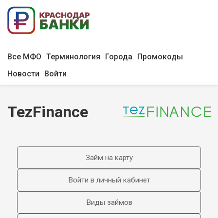
Все МФО
Терминология
Города
Промокоды
Новости
Войти
TezFinance
Займ на карту
Войти в личный кабинет
Виды займов