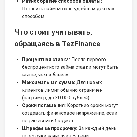
Разнообразие способов оплаты:
Погасить займ можно удобным для вас
способом.
Что стоит учитывать,
обращаясь в TezFinance
Процентная ставка:
После первого
беспроцентного займа ставки могут быть
выше, чем в банках.
Максимальная сумма:
Для новых
клиентов лимит обычно ограничен
(например, до 30 000 рублей).
Сроки погашения:
Короткие сроки могут
создавать финансовое напряжение, если
не рассчитать бюджет.
Штрафы за просрочку:
За каждый день
просрочки начисляются пени.