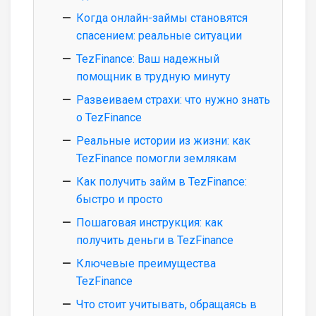
Когда онлайн-займы становятся
спасением: реальные ситуации
TezFinance: Ваш надежный
помощник в трудную минуту
Развеиваем страхи: что нужно знать
о TezFinance
Реальные истории из жизни: как
TezFinance помогли землякам
Как получить займ в TezFinance:
быстро и просто
Пошаговая инструкция: как
получить деньги в TezFinance
Ключевые преимущества
TezFinance
Что стоит учитывать, обращаясь в