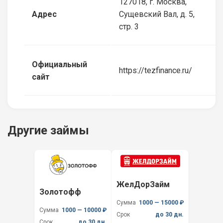
127018, г. Москва,
Адрес
Сущевский Вал, д. 5,
стр. 3
Официальный
https://tezfinance.ru/
сайт
Другие займы
ЖелДорЗайм
Золотофф
Сумма
1000 — 15000 ₽
Сумма
1000 — 10000 ₽
Срок
до 30 дн.
Срок
до 30 дн.