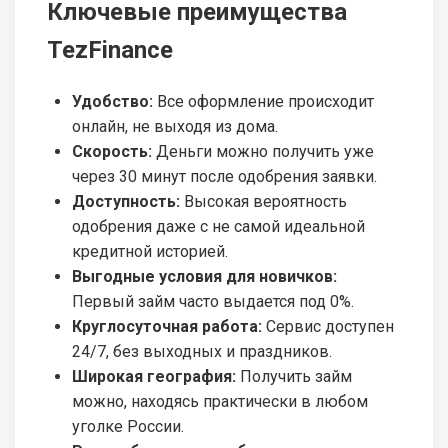
Ключевые преимущества
TezFinance
Удобство:
Все оформление происходит
онлайн, не выходя из дома.
Скорость:
Деньги можно получить уже
через 30 минут после одобрения заявки.
Доступность:
Высокая вероятность
одобрения даже с не самой идеальной
кредитной историей.
Выгодные условия для новичков:
Первый займ часто выдается под 0%.
Круглосуточная работа:
Сервис доступен
24/7, без выходных и праздников.
Широкая география:
Получить займ
можно, находясь практически в любом
уголке России.