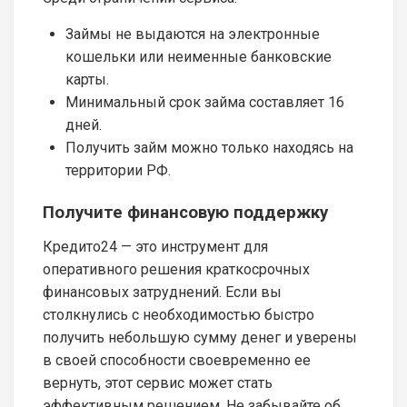
Займы не выдаются на электронные
кошельки или неименные банковские
карты.
Минимальный срок займа составляет 16
дней.
Получить займ можно только находясь на
территории РФ.
Получите финансовую поддержку
Кредито24 — это инструмент для
оперативного решения краткосрочных
финансовых затруднений. Если вы
столкнулись с необходимостью быстро
получить небольшую сумму денег и уверены
в своей способности своевременно ее
вернуть, этот сервис может стать
эффективным решением. Не забывайте об