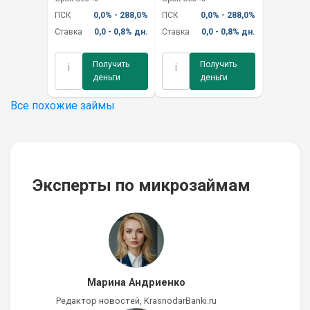
ПСК
0,0% - 288,0%
ПСК
0,0% - 288,0%
Ставка
0,0 - 0,8% дн.
Ставка
0,0 - 0,8% дн.
Получить
Получить
i
i
деньги
деньги
Все похожие займы
Эксперты по микрозаймам
Марина Андриенко
Редактор новостей, KrasnodarBanki.ru