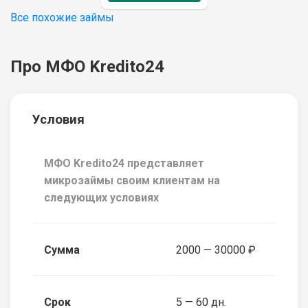
Все похожие займы
Про МФО Kredito24
Условия
МФО Kredito24 представляет
микрозаймы своим клиентам на
следующих условиях
Сумма
2000 — 30000 ₽
Срок
5 — 60 дн.