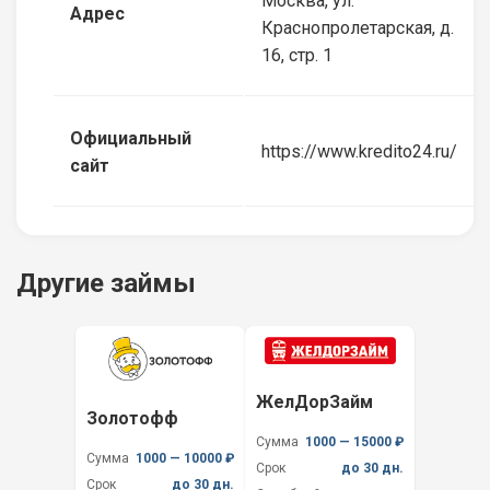
Москва, ул.
Адрес
Краснопролетарская, д.
16, стр. 1
Официальный
https://www.kredito24.ru/
сайт
Другие займы
ЖелДорЗайм
Золотофф
Сумма
1000 — 15000 ₽
Сумма
1000 — 10000 ₽
Срок
до 30 дн.
Срок
до 30 дн.