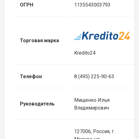
ОГРН
1135543003793
Торговая марка
Kredito24
Телефон
8 (495) 225-90-63
Мищенко Илья
Руководитель
Владимирович
127006, Россия, г.