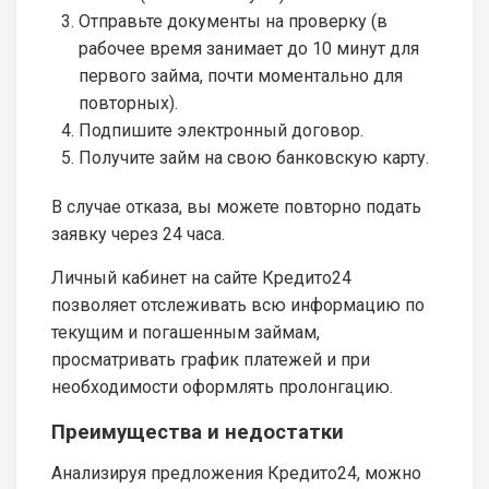
Отправьте документы на проверку (в
рабочее время занимает до 10 минут для
первого займа, почти моментально для
повторных).
Подпишите электронный договор.
Получите займ на свою банковскую карту.
В случае отказа, вы можете повторно подать
заявку через 24 часа.
Личный кабинет на сайте Кредито24
позволяет отслеживать всю информацию по
текущим и погашенным займам,
просматривать график платежей и при
необходимости оформлять пролонгацию.
Преимущества и недостатки
Анализируя предложения Кредито24, можно