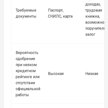
доходах,
Требуемые
Паспорт,
трудовая
документы
СНИЛС, карта
книжка,
возможно
поручители/
залог
Вероятность
одобрения
при низком
кредитном
Высокая
Низкая
рейтинге или
отсутствии
официальной
работы