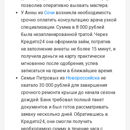
позволив оперативно вызвать мастера.
У Анны из
Сочи
возникла необходимость
срочно оплатить консультацию врача узкой
специализации. Сумма в 8 000 рублей
была незапланированной тратой. Через
Кредито24 она оформила займ, потратив
на заполнение анкеты не более 15 минут, и
получила деньги на карту практически
мгновенно после одобрения, успев
записаться на прием в ближайшее время.
Семье Петровых из
Новороссийска
не
хватало 30 000 рублей для завершения
срочного ремонта крыши до начала сезона
дождей. Банк требовал полный пакет
документов и был готов рассматривать
заявку несколько дней. Обратившись в
Кредито24, они смогли получить
необходимую сумму в течение часа с