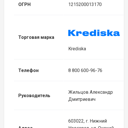
ОГРН
1215200013170
Торговая марка
Krediska
Телефон
8 800 600-96-76
Жильцов Александр
Руководитель
Дмитриевич
603022, г. Нижний