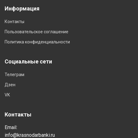
Информация
Контакты
Пользовательское соглашение
Политика конфиденциальности
Социальные сети
Телеграм
Дзен
VK
Контакты
Email:
info@krasnodarbanki.ru