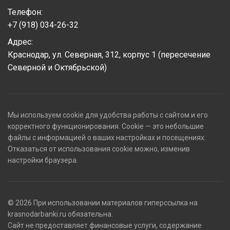
Телефон:
+7 (918) 034-26-32
Адрес:
Краснодар, ул. Северная, 312, корпус 1 (пересечение
Северной и Октябрьской)
Мы используем cookie для удобства работы с сайтом и его
корректного функционирования. Cookie — это небольшие
файлы с информацией о ваших настройках и посещениях.
Отказаться от использования cookie можно, изменив
настройки браузера.
© 2026 При использовании материалов гиперссылка на
krasnodarbanki.ru обязательна.
Сайт не предоставляет финансовые услуги, содержание