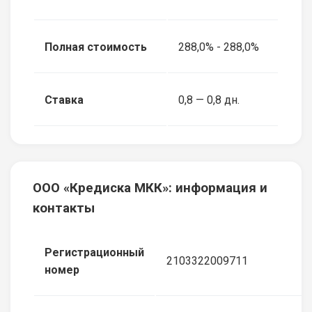
Полная стоимость
288,0% - 288,0%
Ставка
0,8 — 0,8 дн.
ООО «Кредиска МКК»: информация и
контакты
Регистрационный
2103322009711
номер