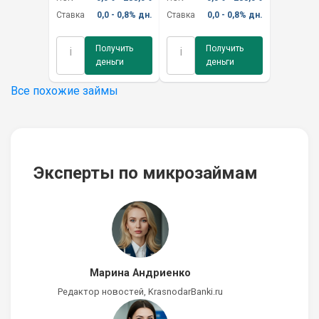
Ставка
0,0 - 0,8% дн.
Ставка
0,0 - 0,8% дн.
Получить
Получить
i
i
деньги
деньги
Все похожие займы
Эксперты по микрозаймам
Марина Андриенко
Редактор новостей, KrasnodarBanki.ru