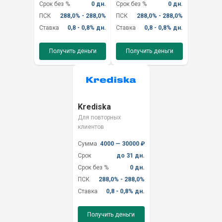
Срок без %
0 дн.
Срок без %
0 дн.
ПСК
288,0% - 288,0%
ПСК
288,0% - 288,0%
Ставка
0,8 - 0,8% дн.
Ставка
0,8 - 0,8% дн.
Получить деньги
Получить деньги
Krediska
Для повторных
клиентов
Сумма
4000 — 30000 ₽
Срок
до 31 дн.
Срок без %
0 дн.
ПСК
288,0% - 288,0%
Ставка
0,8 - 0,8% дн.
Получить деньги