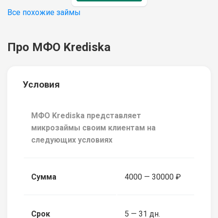
Все похожие займы
Про МФО Krediska
Условия
МФО Krediska представляет
микрозаймы своим клиентам на
следующих условиях
Сумма
4000 — 30000 ₽
Срок
5 — 31 дн.