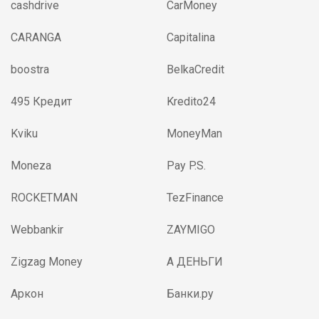
cashdrive
CarMoney
CARANGA
Capitalina
boostra
BelkaCredit
495 Кредит
Kredito24
Kviku
MoneyMan
Moneza
Pay P.S.
ROCKETMAN
TezFinance
Webbankir
ZAYMIGO
Zigzag Money
А ДЕНЬГИ
Аркон
Банки.ру