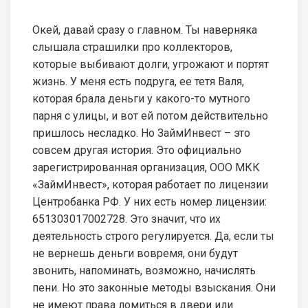
Окей, давай сразу о главном. Ты наверняка
слышала страшилки про коллекторов,
которые выбивают долги, угрожают и портят
жизнь. У меня есть подруга, ее тетя Валя,
которая брала деньги у какого-то мутного
парня с улицы, и вот ей потом действительно
пришлось несладко. Но ЗаймИнвест – это
совсем другая история. Это официально
зарегистрированная организация, ООО МКК
«ЗаймИнвест», которая работает по лицензии
Центробанка РФ. У них есть номер лицензии:
651303017002728. Это значит, что их
деятельность строго регулируется. Да, если ты
не вернешь деньги вовремя, они будут
звонить, напоминать, возможно, начислять
пени. Но это законные методы взыскания. Они
не имеют права ломиться в двери или