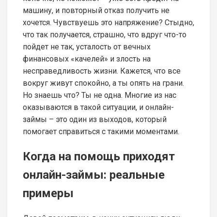
машину, и повторный отказ получить не
хочется. Чувствуешь это напряжение? Стыдно,
что так получается, страшно, что вдруг что-то
пойдет не так, усталость от вечных
финансовых «качелей» и злость на
несправедливость жизни. Кажется, что все
вокруг живут спокойно, а ты опять на грани.
Но знаешь что? Ты не одна. Многие из нас
оказываются в такой ситуации, и онлайн-
займы – это один из выходов, который
помогает справиться с такими моментами.
Когда на помощь приходят
онлайн-займы: реальные
примеры