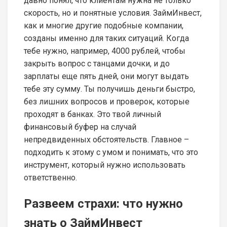
давно понял, что клиентам нужна не только
скорость, но и понятные условия. ЗаймИнвест,
как и многие другие подобные компании,
созданы именно для таких ситуаций. Когда
тебе нужно, например, 4000 рублей, чтобы
закрыть вопрос с танцами дочки, и до
зарплаты еще пять дней, они могут выдать
тебе эту сумму. Ты получишь деньги быстро,
без лишних вопросов и проверок, которые
проходят в банках. Это твой личный
финансовый буфер на случай
непредвиденных обстоятельств. Главное –
подходить к этому с умом и понимать, что это
инструмент, который нужно использовать
ответственно.
Развеем страхи: что нужно
знать о ЗаймИнвест