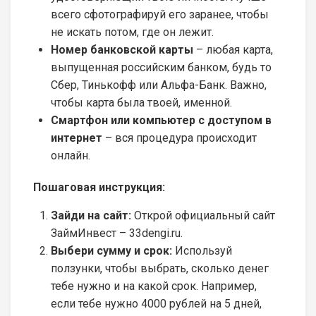
всего сфотографируй его заранее, чтобы
не искать потом, где он лежит.
Номер банковской карты
– любая карта,
выпущенная российским банком, будь то
Сбер, Тинькофф или Альфа-Банк. Важно,
чтобы карта была твоей, именной.
Смартфон или компьютер с доступом в
интернет
– вся процедура происходит
онлайн.
Пошаговая инструкция:
Зайди на сайт:
Открой официальный сайт
ЗаймИнвест – 33dengi.ru.
Выбери сумму и срок:
Используй
ползунки, чтобы выбрать, сколько денег
тебе нужно и на какой срок. Например,
если тебе нужно 4000 рублей на 5 дней,