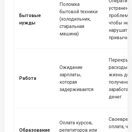
Оператив
Поломка
устранени
бытовой техники
Бытовые
проблемы
(холодильник,
нужды
чтобы не
стиральная
нарушать
машина)
привычны
Перекрыт
Ожидание
расходы н
зарплаты,
жизнь до
Работа
которая
получения
задерживается
заработан
денег
Своеврем
Оплата курсов,
оплата, ч
Образование
репетиторов или