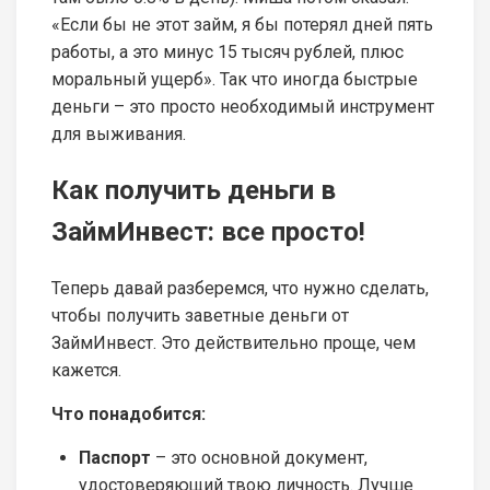
«Если бы не этот займ, я бы потерял дней пять
работы, а это минус 15 тысяч рублей, плюс
моральный ущерб». Так что иногда быстрые
деньги – это просто необходимый инструмент
для выживания.
Как получить деньги в
ЗаймИнвест: все просто!
Теперь давай разберемся, что нужно сделать,
чтобы получить заветные деньги от
ЗаймИнвест. Это действительно проще, чем
кажется.
Что понадобится:
Паспорт
– это основной документ,
удостоверяющий твою личность. Лучше