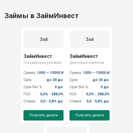
Займы в ЗаймИнвест
Зай
Зай
ЗаймИнвест
ЗаймИнвест
Стандартные условия
Для новых клиентов
Сумма
1000 — 15000 ₽
Сумма
1000 — 15000 ₽
Срок
до 30 дн.
Срок
до 30 дн.
Срок без %
0 дн.
Срок без %
0 дн.
ПСК
0,0% - 288,0%
ПСК
0,0% - 288,0%
Ставка
0,0 - 0,8% дн.
Ставка
0,0 - 0,8% дн.
Получить деньги
Получить деньги