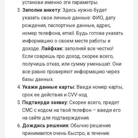
установи именно эти параметры.
Заполни анкету:
Здесь нужно будет
указать свои личные данные: ФИО, дату
рождения, паспортные данные, адрес,
номер телефона, email. Будь готова указать
информацию о своем месте работы и
доходе.
Лайфхак:
заполняй все честно!
Если соврешь про доход, скорее всего,
получишь отказ, или сумму уменьшат. Они
все равно проверяют информацию через
базы данных.
Укажи данные карты:
Введи номер карты,
срок ее действия и CVV-код.
Подтверди заявку:
Скорее всего, придет
СМС с кодом на твой телефон – введи его
на сайте для подтверждения.
Дождись решения:
Обычно решение
принимается очень быстро, в течение