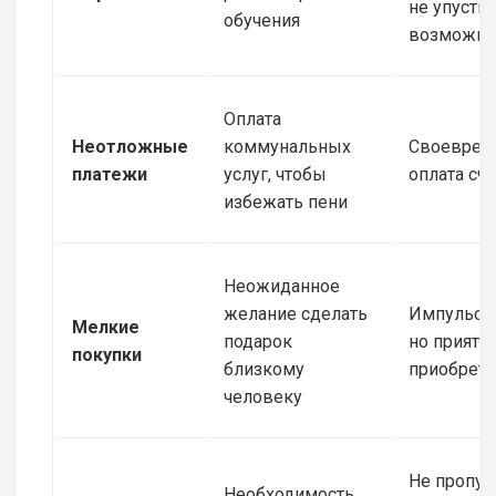
не упусти
обучения
возможно
Оплата
Неотложные
коммунальных
Своеврем
платежи
услуг, чтобы
оплата сч
избежать пени
Неожиданное
желание сделать
Импульси
Мелкие
подарок
но приятн
покупки
близкому
приобрете
человеку
Не пропус
Необходимость