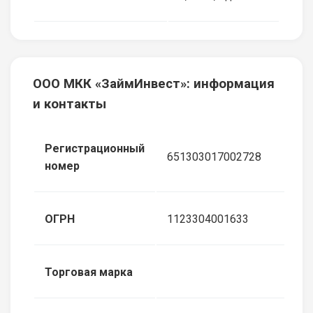
ООО МКК «ЗаймИнвест»: информация
и контакты
Регистрационный
651303017002728
номер
ОГРН
1123304001633
Торговая марка