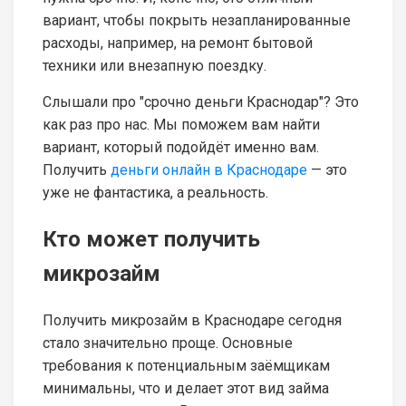
вариант, чтобы покрыть незапланированные
расходы, например, на ремонт бытовой
техники или внезапную поездку.
Слышали про "срочно деньги Краснодар"? Это
как раз про нас. Мы поможем вам найти
вариант, который подойдёт именно вам.
Получить
деньги онлайн в Краснодаре
— это
уже не фантастика, а реальность.
Кто может получить
микрозайм
Получить микрозайм в Краснодаре сегодня
стало значительно проще. Основные
требования к потенциальным заёмщикам
минимальны, что и делает этот вид займа