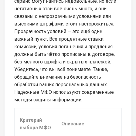
сервис могут найтись недовольные, но если
негативных отзывов очень много, и они
связаны с непрозрачными условиями или
высокими штрафами, стоит насторожиться.
Прозрачность условий — это ещё один
важный пункт. Все процентные ставки,
комиссии, условия погашения и продления
должны быть чётко прописаны в договоре,
без мелкого шрифта и скрытых платежей.
Убедитесь, что вы всё понимаете. Также,
обращайте внимание на безопасность
обработки ваших персональных данных.
Надёжные МФО используют современные
методы защиты информации.
Критерий
Описание
выбора МФО