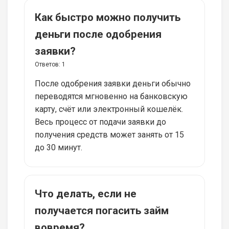
Как быстро можно получить
деньги после одобрения
заявки?
Ответов:
1
После одобрения заявки деньги обычно
переводятся мгновенно на банковскую
карту, счёт или электронный кошелёк.
Весь процесс от подачи заявки до
получения средств может занять от 15
до 30 минут.
Что делать, если не
получается погасить займ
вовремя?