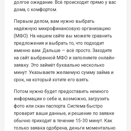
долгое ожидание. Всё происходит прямо у вас
дома, с комфортом.
Первым делом, вам нужно выбрать
надёжную микрофинансовую организацию
(МФО). На нашем сайте вы можете сравнить
предложения и выбрать то, что подходит
именно вам. Дальше — всё просто. Заходите
на сайт выбранной МФО и заполняете онлайн-
заявку. Это займёт буквально несколько
минут. Указываете желаемую сумму займа и
срок, на который хотите его взять.
Потом нужно будет предоставить немного
информации о себе и, возможно, загрузить
фото или скан паспорта. Система быстро
проверит ваши данные, и решение по заявке
обычно приходит в течение 15-30 минут. Как
только заявка одобрена, деньги моментально