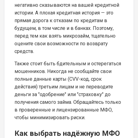
негативно сказываются на вашей кредитной
истории. А плохая кредитная история — это
прямая дорога к отказам по кредитам в
будущем, в том числе и в банках. Поэтому,
перед тем как взять микрозайм, тщательно
оцените свои возможности по возврату
средств.
Также стоит быть бдительным и остерегаться
мошенников. Никогда не сообщайте свои
полные данные карты (CVV-код, срок
действия) третьим лицам и не переводите
деньги за "одобрение" или "страховку" до
получения самого займа. Обращайтесь только
в проверенные и лицензированные МФО,
чтобы минимизировать риски.
Как выбрать надёжную МФО