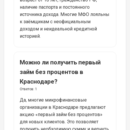
наличие паспорта и постоянного
источника дохода. Многие МФО лояльны
к заёмщикам с неофициальным
доходом и неидеальной кредитной
историей.
Можно ли получить первый
займ без процентов в
Краснодаре?
Ответов:
1
Да, многие микрофинансовые
организации в Краснодаре предлагают
акцию «первый займ без процентов»
для новых клиентов. Это позволяет
получить необходимую сумму и вернуть