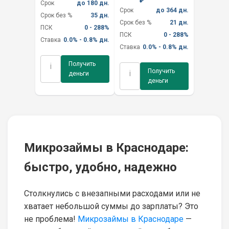
₽
Срок
до 180 дн.
Срок
до 364 дн.
Срок без %
35 дн.
Срок без %
21 дн.
ПСК
0 - 288%
ПСК
0 - 288%
Ставка
0.0% - 0.8% дн.
Ставка
0.0% - 0.8% дн.
Получить
i
Получить
i
деньги
деньги
Микрозаймы в Краснодаре:
быстро, удобно, надежно
Столкнулись с внезапными расходами или не
хватает небольшой суммы до зарплаты? Это
не проблема!
Микрозаймы в Краснодаре
—