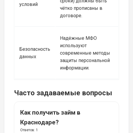
сроки) должны быть
условий
чётко прописаны в
договоре.
Надёжные МФО
используют
Безопасность
современные методы
данных
защиты персональной
информации.
Часто задаваемые вопросы
Как получить займ в
Краснодаре?
Ответов:
1