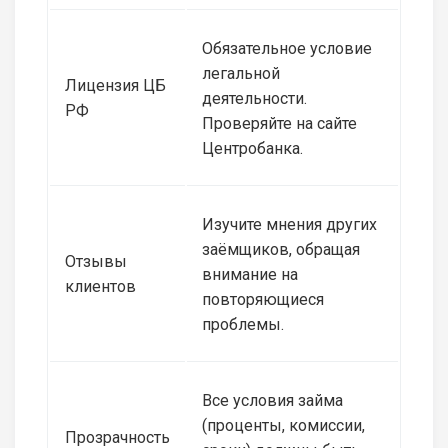
Обязательное условие
легальной
Лицензия ЦБ
деятельности.
РФ
Проверяйте на сайте
Центробанка.
Изучите мнения других
заёмщиков, обращая
Отзывы
внимание на
клиентов
повторяющиеся
проблемы.
Все условия займа
(проценты, комиссии,
Прозрачность