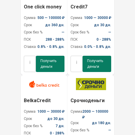
One click money
Credit7
Сумма
500 — 100000 ₽
Сумма
1000 — 30000 ₽
Срок
до 360 дн.
Срок
до 30 дн.
Срок без %
—
Срок без %
—
ПСК
288 - 288%
ПСК
0 - 288%
Ставка
0.8% - 0.8% дн.
Ставка
0.0% - 0.8% дн.
Получить
Получить
i
i
деньги
деньги
BelkaCredit
Срочноденьги
Сумма
1000 — 30000 ₽
Сумма
2000 — 100000
₽
Срок
до 30 дн.
Срок
до 180 дн.
Срок без %
7 дн.
Срок без %
—
ПСК
0 - 288%