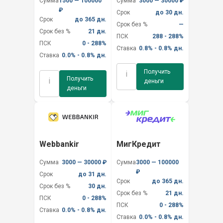
Сумма
1500 — 100000
Сумма
3000 — 30000 ₽
₽
Срок
до 30 дн.
Срок
до 365 дн.
Срок без %
—
Срок без %
21 дн.
ПСК
288 - 288%
ПСК
0 - 288%
Ставка
0.8% - 0.8% дн.
Ставка
0.0% - 0.8% дн.
Получить
i
Получить
i
деньги
деньги
Webbankir
МигКредит
Сумма
3000 — 30000 ₽
Сумма
3000 — 100000
₽
Срок
до 31 дн.
Срок
до 365 дн.
Срок без %
30 дн.
Срок без %
21 дн.
ПСК
0 - 288%
ПСК
0 - 288%
Ставка
0.0% - 0.8% дн.
Ставка
0.0% - 0.8% дн.