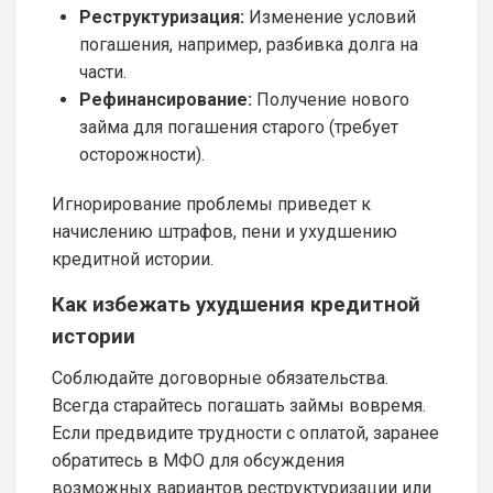
Реструктуризация:
Изменение условий
погашения, например, разбивка долга на
части.
Рефинансирование:
Получение нового
займа для погашения старого (требует
осторожности).
Игнорирование проблемы приведет к
начислению штрафов, пени и ухудшению
кредитной истории.
Как избежать ухудшения кредитной
истории
Соблюдайте договорные обязательства.
Всегда старайтесь погашать займы вовремя.
Если предвидите трудности с оплатой, заранее
обратитесь в МФО для обсуждения
возможных вариантов реструктуризации или