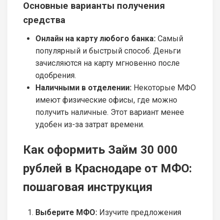
Основные варианты получения
средства
Онлайн на карту любого банка:
Самый
популярный и быстрый способ. Деньги
зачисляются на карту мгновенно после
одобрения.
Наличными в отделении:
Некоторые МФО
имеют физические офисы, где можно
получить наличные. Этот вариант менее
удобен из-за затрат времени.
Как оформить Займ 30 000
рублей в Краснодаре от МФО:
пошаговая инструкция
Выберите МФО:
Изучите предложения