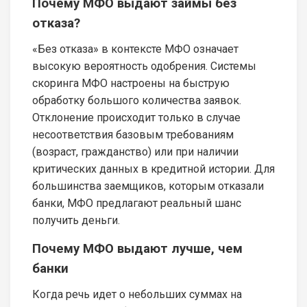
Почему МФО выдают займы без
отказа?
«Без отказа» в контексте МФО означает
высокую вероятность одобрения. Системы
скоринга МФО настроены на быструю
обработку большого количества заявок.
Отклонение происходит только в случае
несоответствия базовым требованиям
(возраст, гражданство) или при наличии
критических данных в кредитной истории. Для
большинства заемщиков, которым отказали
банки, МФО предлагают реальный шанс
получить деньги.
Почему МФО выдают лучше, чем
банки
Когда речь идет о небольших суммах на