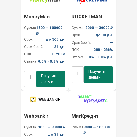
MoneyMan
ROCKETMAN
Сумма
1500 — 100000
Сумма
3000 — 30000 ₽
₽
Срок
до 30 дн.
Срок
до 365 дн.
Срок без %
—
Срок без %
21 дн.
ПСК
288 - 288%
ПСК
0 - 288%
Ставка
0.8% - 0.8% дн.
Ставка
0.0% - 0.8% дн.
Получить
i
Получить
i
деньги
деньги
Webbankir
МигКредит
Сумма
3000 — 30000 ₽
Сумма
3000 — 100000
₽
Срок
до 31 дн.