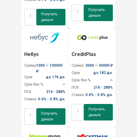
Получить
i
Получить
i
деньги
деньги
Небус
CreditPlus
Сумма
1000 — 100000
Сумма
3000 — 50000 ₽
₽
Срок
до 182 дн.
Срок
до 176 дн.
Срок без %
—
Срок без %
—
ПСК
216 - 288%
ПСК
216 - 288%
Ставка
0.6% - 0.8% дн.
Ставка
0.6% - 0.8% дн.
Получить
i
Получить
i
деньги
деньги