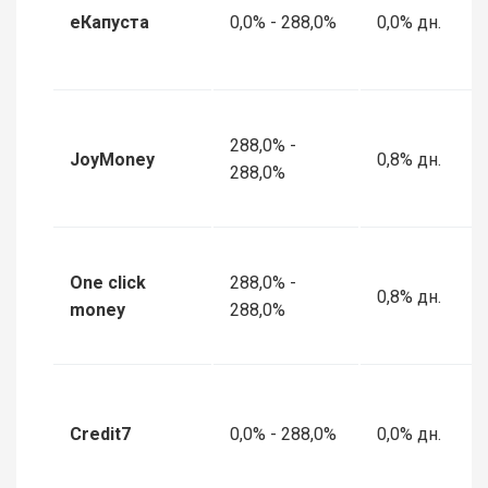
еКапуста
0,0% - 288,0%
0,0% дн.
288,0% -
JoyMoney
0,8% дн.
288,0%
One click
288,0% -
0,8% дн.
money
288,0%
Credit7
0,0% - 288,0%
0,0% дн.