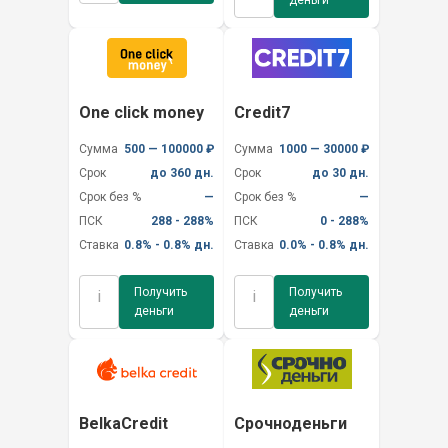
деньги
One click money
Credit7
Сумма
500 — 100000 ₽
Сумма
1000 — 30000 ₽
Срок
до 360 дн.
Срок
до 30 дн.
Срок без %
—
Срок без %
—
ПСК
288 - 288%
ПСК
0 - 288%
Ставка
0.8% - 0.8% дн.
Ставка
0.0% - 0.8% дн.
Получить
Получить
i
i
деньги
деньги
BelkaCredit
Срочноденьги