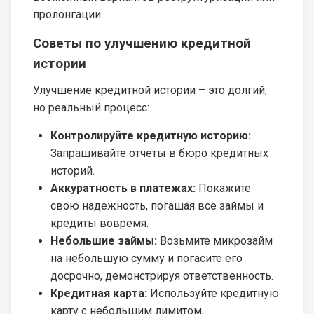
пролонгации.
Советы по улучшению кредитной
истории
Улучшение кредитной истории – это долгий,
но реальный процесс:
Контролируйте кредитную историю:
Запрашивайте отчеты в бюро кредитных
историй.
Аккуратность в платежах:
Покажите
свою надежность, погашая все займы и
кредиты вовремя.
Небольшие займы:
Возьмите микрозайм
на небольшую сумму и погасите его
досрочно, демонстрируя ответственность.
Кредитная карта:
Используйте кредитную
карту с небольшим лимитом,