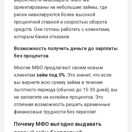
ориентированы на небольшие займы, где
риски нивелируются более высокой
процентной ставкой и скоростью оборота
средств. Они готовы работать с клиентами,
которым банки отказали.
Возможность получить деньги до зарплаты
без процентов
Многие МФО предлагают своим новым
клиентам
займ под 0%
. Это значит, что если
вы вернете всю сумму займа в течение
льготного периода (обычно до 15-30 дней), вы
не заплатите ни копейки процентов. Это
отличная возможность решить временные
финансовые трудности без переплат.
Почему МФО выгодно выдавать