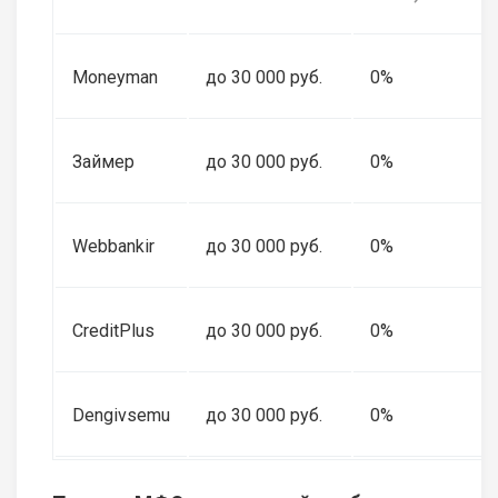
Moneyman
до 30 000 руб.
0%
Займер
до 30 000 руб.
0%
Webbankir
до 30 000 руб.
0%
CreditPlus
до 30 000 руб.
0%
Dengivsemu
до 30 000 руб.
0%