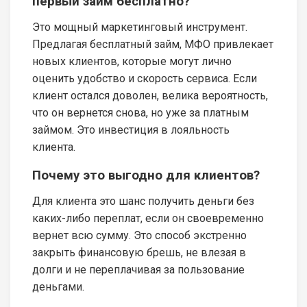
первый займ бесплатно?
Это мощный маркетинговый инструмент.
Предлагая бесплатный займ, МФО привлекает
новых клиентов, которые могут лично
оценить удобство и скорость сервиса. Если
клиент остался доволен, велика вероятность,
что он вернется снова, но уже за платным
займом. Это инвестиция в лояльность
клиента.
Почему это выгодно для клиентов?
Для клиента это шанс получить деньги без
каких-либо переплат, если он своевременно
вернет всю сумму. Это способ экстренно
закрыть финансовую брешь, не влезая в
долги и не переплачивая за пользование
деньгами.