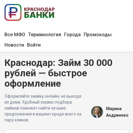
Все МФО
Терминология
Города
Промокоды
Новости
Войти
Краснодар: Займ 30 000
рублей — быстрое
оформление
Оформляйте заявку онлайн, не выходя
из дома. Удобный сервис подбора
займов поможет найти лучшие
Марина
предложения в вашем городе всего за
Андриенко
пару кликов.