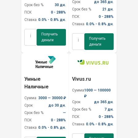
Срок
до 365 дн.
Срок без %
30 дн.
Срок без %
21 дн.
ПСК
0 - 288%
ПСК
0 - 288%
Ставка
0.0% - 0.8% дн.
Ставка
0.0% - 0.8% дн.
Получить
i
Получить
i
деньги
деньги
Умные
Vivus.ru
Наличные
Сумма
1000 — 100000
₽
Сумма
3000 — 30000 ₽
Срок
до 365 дн.
Срок
до 30 дн.
Срок без %
7 дн.
Срок без %
—
ПСК
0 - 288%
ПСК
0 - 288%
Ставка
0.0% - 0.8% дн.
Ставка
0.0% - 0.8% дн.