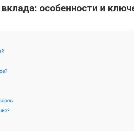
 вклада: особенности и ключ
а?
ре?
оворов
ние?