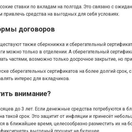
сокие ставки по вкладам на полгода. Это связано с ожид
 привлечь средства на выгодных для себя условиях.
формы договоров
ществуют также сберкнижка и сберегательный сертификат
ги можно только в отделении. А сберегательный сертификат
мать частями, возможно только досрочное закрытие, но при
уске сберегательных сертификатов на более долгий срок, 
авлять интерес для вкладчиков.
тить внимание?
сяцев до 3 лет. Если денежные средства потребуются в бл
а такой срок. Это защитит от инфляции и принесёт неболь
я в ближайшее время, целесообразно разместить их на бол
афиксируете» выгодный процент на будущее.