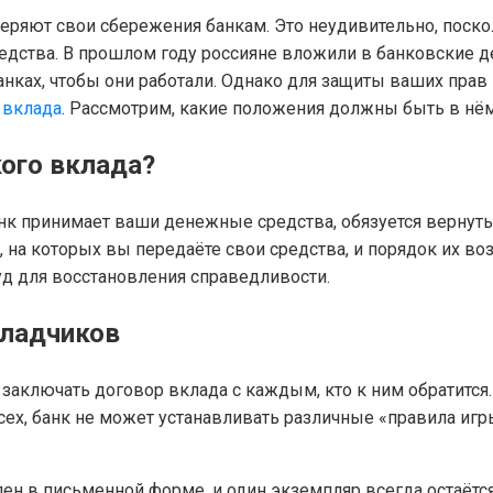
ряют свои сбережения банкам. Это неудивительно, поско
дства. В прошлом году россияне вложили в банковские де
нках, чтобы они работали. Однако для защиты ваших прав
 вклада
. Рассмотрим, какие положения должны быть в нё
кого вклада?
анк принимает ваши денежные средства, обязуется вернуть
 на которых вы передаёте свои средства, и порядок их во
уд для восстановления справедливости.
кладчиков
 заключать договор вклада с каждым, кто к ним обратится
х, банк не может устанавливать различные «правила игры
 в письменной форме, и один экземпляр всегда остаётся у