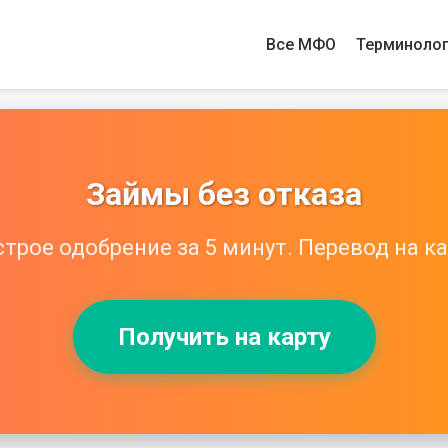
Все МФО
Терминоло
Займы без отказа
трое одобрение за 5 минут. Перевод на ка
Получить на карту