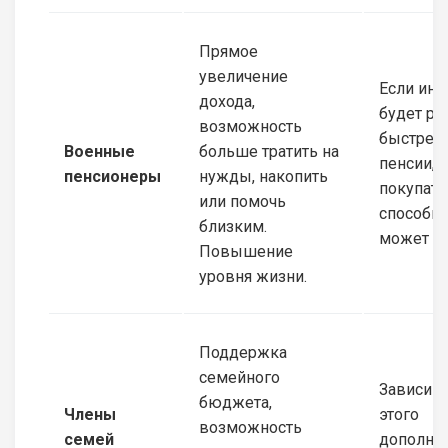
Прямое
увеличение
Если ин
дохода,
будет ра
возможность
быстрее,
Военные
больше тратить на
пенсии,
пенсионеры
нужды, накопить
покупате
или помочь
способно
близким.
может сн
Повышение
уровня жизни.
Поддержка
семейного
Зависимо
бюджета,
Члены
этого
возможность
семей
дополни