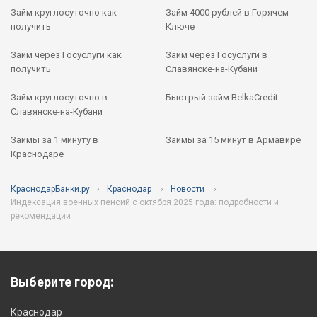
Займ круглосуточно как
Займ 4000 рублей в Горячем
получить
Ключе
Займ через Госуслуги как
Займ через Госуслуги в
получить
Славянске-на-Кубани
Займ круглосуточно в
Быстрый займ BelkaCredit
Славянске-на-Кубани
Займы за 1 минуту в
Займы за 15 минут в Армавире
Краснодаре
КраснодарБанки.ру
Краснодар
Новости
Индексация военных пенсий с октября 2025 года: подробности и
рекомендации
Выберите город:
Краснодар