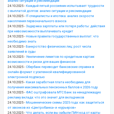
анализ ситуации и рекомендации
24.10.2025
-
Каждый пятый россиянин испытывает трудности
с выплатой долгов: анализ ситуации и рекомендации
24.10.2025
-
IT-специалисты и ипотека: анализ скорости
накопления первоначального взноса
24.10.2025
-
Задержка зарплаты или потеря работы: действия
при невозможности выплачивать кредит
24.10.2025
-
Новые правила государственных выплат: что
необходимо знать
24.10.2025
-
Банкротство физических лиц: рост числа
заявлений в суды
24.10.2025
-
Увеличение лимитов по кредитным картам:
возможности и риски для ваших финансов
24.10.2025
-
Сбербанк переводит банковские справки в
онлайн-формат с усиленной квалифицированной
электронной подписью
24.10.2025
-
Какая заработная плата необходима для
получения максимальных пенсионных баллов к 2026 году
24.10.2025
-
ФАС оштрафовала МТС Банк за ненадлежащую
рекламу вклада: что это значит для вкладчиков
24.10.2025
-
Мошеннические схемы 2025 года: как защититься
от звонков из «Центробанка» и «курьеров»
24.10.2025
-
Что делать, если вы забыли ПИН-код от карты