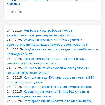
часов
12.09.2025
24.10.2025
-
Альфа-Банк оштрафован ФАС за
недобросовестную рекламу дебетовой карты
24.10.2025
-
Изменения в выписке ЕГРН: как узнать о
зарегистрированных лицах в приобретаемой квартире
24.10.2025
-
Надбавка к пенсии для граждан старше 80 лет: что
необходимо знать
24.10.2025
-
Новые лимиты на снятие наличных: анализ
влияния на финансовые операции
24.10.2025
-
Пенсия в 100 тысяч рублей: анализ условий и
возможностей её получения
24.10.2025
-
Как получить до 40% налогового вычета на ИИС:
подробное руководство
24.10.2025
-
Что делать, если банк снизил лимиты по карте
24.10.2025
-
Кредитная амнистия от Тинькофф: условия и
рекомендации для заёмщиков
24.10.2025
-
Рост просроченной ипотечной задолженности: