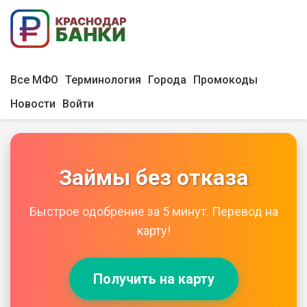
Все МФО
Терминология
Города
Промокоды
Новости
Войти
Займы без отказа
Быстрое одобрение за 5 минут. Перевод на
карту!
Получить на карту