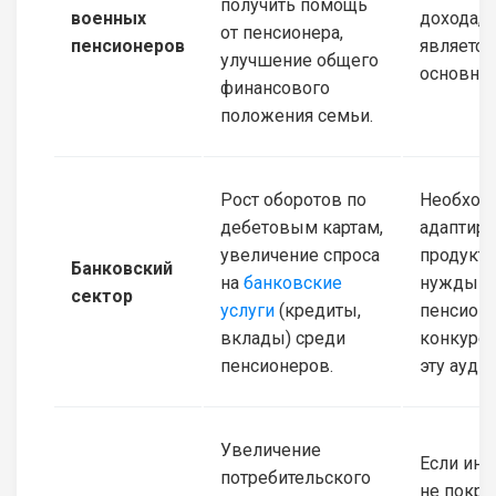
получить помощь
военных
дохода, 
от пенсионера,
пенсионеров
является
улучшение общего
основны
финансового
положения семьи.
Рост оборотов по
Необход
дебетовым картам,
адаптиро
увеличение спроса
продукт
Банковский
на
банковские
нужды
сектор
услуги
(кредиты,
пенсионе
вклады) среди
конкурен
пенсионеров.
эту ауди
Увеличение
Если инд
потребительского
не покро