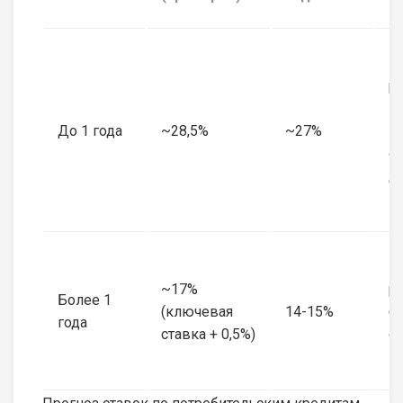
В
р
п
До 1 года
~28,5%
~27%
н
о
д
н
М
~17%
р
Более 1
(ключевая
14-15%
б
года
ставка + 0,5%)
с
э