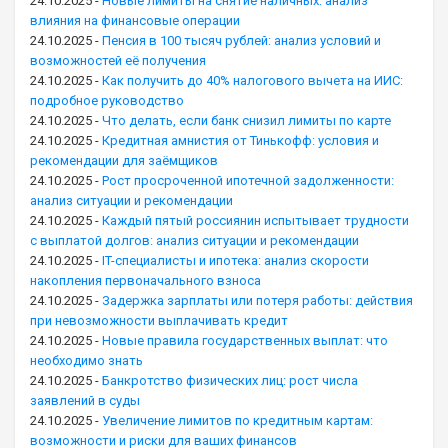
24.10.2025
-
Новые лимиты на снятие наличных: анализ
влияния на финансовые операции
24.10.2025
-
Пенсия в 100 тысяч рублей: анализ условий и
возможностей её получения
24.10.2025
-
Как получить до 40% налогового вычета на ИИС:
подробное руководство
24.10.2025
-
Что делать, если банк снизил лимиты по карте
24.10.2025
-
Кредитная амнистия от Тинькофф: условия и
рекомендации для заёмщиков
24.10.2025
-
Рост просроченной ипотечной задолженности:
анализ ситуации и рекомендации
24.10.2025
-
Каждый пятый россиянин испытывает трудности
с выплатой долгов: анализ ситуации и рекомендации
24.10.2025
-
IT-специалисты и ипотека: анализ скорости
накопления первоначального взноса
24.10.2025
-
Задержка зарплаты или потеря работы: действия
при невозможности выплачивать кредит
24.10.2025
-
Новые правила государственных выплат: что
необходимо знать
24.10.2025
-
Банкротство физических лиц: рост числа
заявлений в суды
24.10.2025
-
Увеличение лимитов по кредитным картам:
возможности и риски для ваших финансов