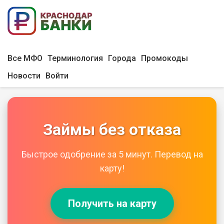
Все МФО
Терминология
Города
Промокоды
Новости
Войти
Займы без отказа
Быстрое одобрение за 5 минут. Перевод на
карту!
Получить на карту