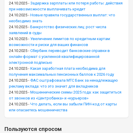
24.10.2025
-
Задержка зарплаты или потеря работы: действия
при невозможности выплачивать кредит
24.10.2025
-
Новые правила государственных выплат: что
необходимо знать
24.10.2025
-
Банкротство физических лиц: рост числа
заявлений в суды
24.10.2025
-
Увеличение лимитов по кредитным картам:
возможности и риски для ваших финансов
24.10.2025
-
Сбербанк переводит банковские справки в
онлайн-формат с усиленной квалифицированной
электронной подписью
24.10.2025
-
Какая заработная плата необходима для
получения максимальных пенсионных баллов к 2026 году
24.10.2025
-
ФАС оштрафовала МТС Банк за ненадлежащую
рекламу вклада: что это значит для вкладчиков
24.10.2025
-
Мошеннические схемы 2025 года: как защититься
от звонков из «Центробанка» и «курьеров»
24.10.2025
-
Что делать, если вы забыли ПИН-код от карты
или опасаетесь мошенничества
Пользуются спросом