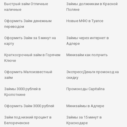
Быстрый займ Отличные
Займы должникам в Красной
наличные
Поляне
Оформить Займ денежным
Новые МФО в Туапсе
переводом
Оформить Займ за 5 минут на
Займы через интернет в
карту
Адлере
Краткосрочный займ в Горячем
Минизайм как получить
Ключе
Оформить Малоизвестный
ЭкспрессДеньги промокод на
займ
скидку
Займы 3000 рублей в
Промокоды Capitalina
Кропоткине
Оформить Займ 3000 рублей
Минизаймы в Адлере
Займ под низкий процент в
Займы за 15 минут в
Белореченске
Краснодаре