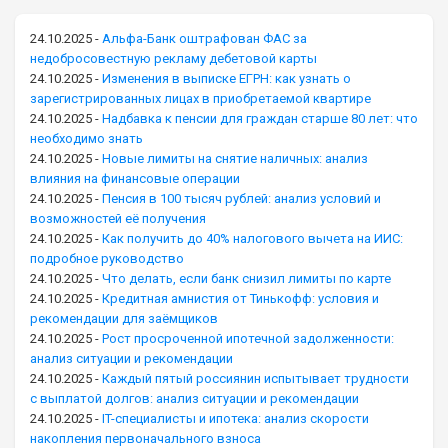
24.10.2025
-
Альфа-Банк оштрафован ФАС за
недобросовестную рекламу дебетовой карты
24.10.2025
-
Изменения в выписке ЕГРН: как узнать о
зарегистрированных лицах в приобретаемой квартире
24.10.2025
-
Надбавка к пенсии для граждан старше 80 лет: что
необходимо знать
24.10.2025
-
Новые лимиты на снятие наличных: анализ
влияния на финансовые операции
24.10.2025
-
Пенсия в 100 тысяч рублей: анализ условий и
возможностей её получения
24.10.2025
-
Как получить до 40% налогового вычета на ИИС:
подробное руководство
24.10.2025
-
Что делать, если банк снизил лимиты по карте
24.10.2025
-
Кредитная амнистия от Тинькофф: условия и
рекомендации для заёмщиков
24.10.2025
-
Рост просроченной ипотечной задолженности:
анализ ситуации и рекомендации
24.10.2025
-
Каждый пятый россиянин испытывает трудности
с выплатой долгов: анализ ситуации и рекомендации
24.10.2025
-
IT-специалисты и ипотека: анализ скорости
накопления первоначального взноса