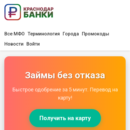
Все МФО
Терминология
Города
Промокоды
Новости
Войти
Займы без отказа
Быстрое одобрение за 5 минут. Перевод на
карту!
Получить на карту