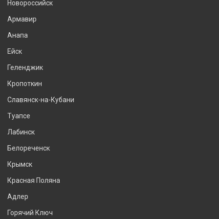
Новороссийск
Армавир
Анапа
Ейск
Геленджик
Кропоткин
Славянск-на-Кубани
Туапсе
Лабинск
Белореченск
Крымск
Красная Поляна
Адлер
Горячий Ключ