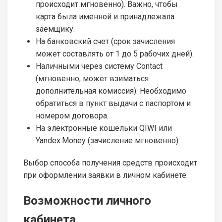
происходит мгновенно). Важно, чтобы
карта была именной и принадлежала
заемщику.
На банковский счет (срок зачисления
может составлять от 1 до 5 рабочих дней).
Наличными через систему Contact
(мгновенно, может взиматься
дополнительная комиссия). Необходимо
обратиться в пункт выдачи с паспортом и
номером договора.
На электронные кошельки QIWI или
Yandex.Money (зачисление мгновенно).
Выбор способа получения средств происходит
при оформлении заявки в личном кабинете.
Возможности личного
кабинета