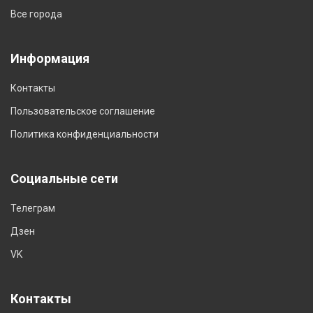
Все города
Информация
Контакты
Пользовательское соглашение
Политика конфиденциальности
Социальные сети
Телеграм
Дзен
VK
Контакты