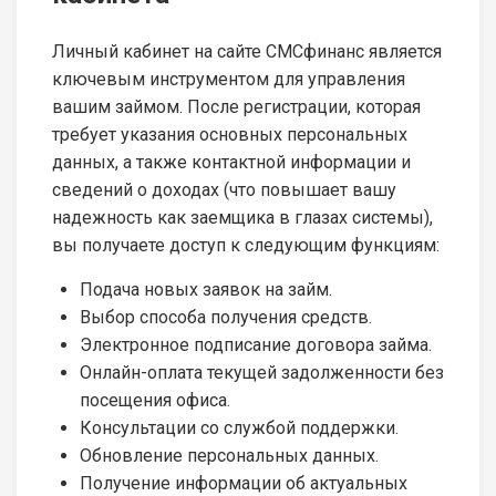
Личный кабинет на сайте СМСфинанс является
ключевым инструментом для управления
вашим займом. После регистрации, которая
требует указания основных персональных
данных, а также контактной информации и
сведений о доходах (что повышает вашу
надежность как заемщика в глазах системы),
вы получаете доступ к следующим функциям:
Подача новых заявок на займ.
Выбор способа получения средств.
Электронное подписание договора займа.
Онлайн-оплата текущей задолженности без
посещения офиса.
Консультации со службой поддержки.
Обновление персональных данных.
Получение информации об актуальных