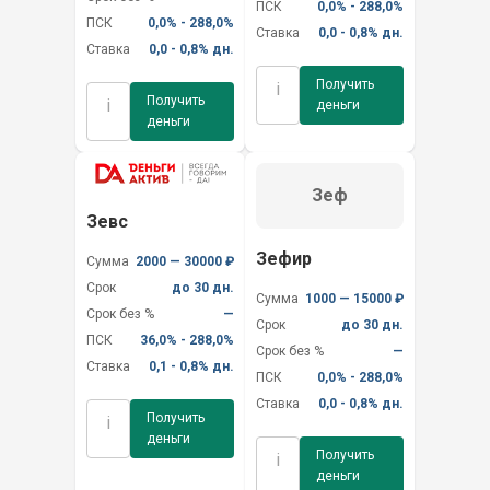
ПСК
0,0% - 288,0%
ПСК
0,0% - 288,0%
Ставка
0,0 - 0,8% дн.
Ставка
0,0 - 0,8% дн.
Получить
i
Получить
i
деньги
деньги
Зеф
Зевс
Зефир
Сумма
2000 — 30000 ₽
Срок
до 30 дн.
Сумма
1000 — 15000 ₽
Срок без %
—
Срок
до 30 дн.
ПСК
36,0% - 288,0%
Срок без %
—
Ставка
0,1 - 0,8% дн.
ПСК
0,0% - 288,0%
Ставка
0,0 - 0,8% дн.
Получить
i
деньги
Получить
i
деньги