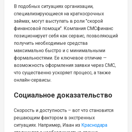
В подобных ситуациях организации,
специализирующиеся на краткосрочных
займах, могут выступать в роли "скорой
финансовой помощи". Компания СМСфинанс
позиционирует себя как сервис, позволяющий
получить необходимые средства
максимально быстро и с минимальными
формальностями. Ее ключевое отличие —
возможность оформления заявки через СМС,
что существенно ускоряет процесс, а также
онлайн-сервисы.
Социальное доказательство
Скорость и доступность – вот что становится
решающим фактором в экстренных
ситуациях. Например, Иван из
Краснодара