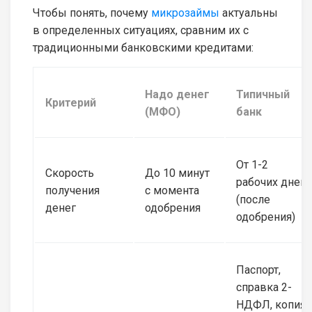
Чтобы понять, почему
микрозаймы
актуальны
в определенных ситуациях, сравним их с
традиционными банковскими кредитами:
Надо денег
Типичный
Критерий
(МФО)
банк
От 1-2
Скорость
До 10 минут
рабочих дней
получения
с момента
(после
денег
одобрения
одобрения)
Паспорт,
справка 2-
НДФЛ, копия