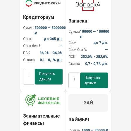
Кредиториум
Запаска
Сумма
500000 — 5000000
Сумма
100000 — 100000
₽
₽
Срок
до 365 дн.
Срок
до 7 дн.
Срок без %
—
Срок без %
—
ПСК
36,0% - 36,0%
ПСК
252,0% - 252,0%
Ставка
0,1 - 0,1% дн.
Ставка
0,7 - 0,7% дн.
Получить
i
Получить
i
деньги
деньги
ЗАЙ
Занимательные
ЗАЙМЫЧ
финансы
Сумма
1000 — 30000 ₽