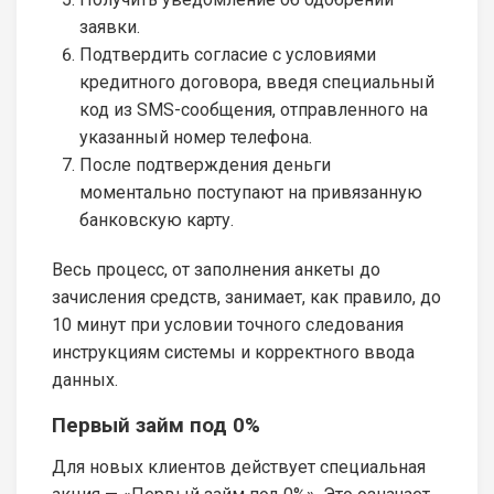
заявки.
Подтвердить согласие с условиями
кредитного договора, введя специальный
код из SMS-сообщения, отправленного на
указанный номер телефона.
После подтверждения деньги
моментально поступают на привязанную
банковскую карту.
Весь процесс, от заполнения анкеты до
зачисления средств, занимает, как правило, до
10 минут при условии точного следования
инструкциям системы и корректного ввода
данных.
Первый займ под 0%
Для новых клиентов действует специальная