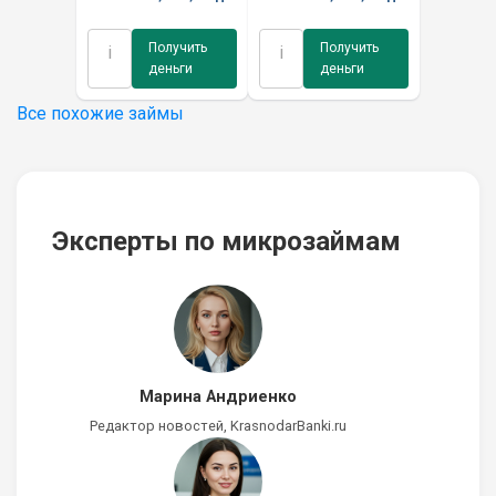
Получить
Получить
i
i
деньги
деньги
Все похожие займы
Эксперты по микрозаймам
Марина Андриенко
Редактор новостей, KrasnodarBanki.ru