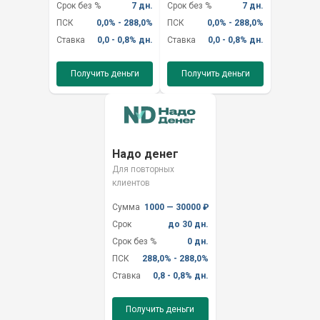
Срок без %
7 дн.
Срок без %
7 дн.
ПСК
0,0% - 288,0%
ПСК
0,0% - 288,0%
Ставка
0,0 - 0,8% дн.
Ставка
0,0 - 0,8% дн.
Получить деньги
Получить деньги
Надо денег
Для повторных
клиентов
Сумма
1000 — 30000 ₽
Срок
до 30 дн.
Срок без %
0 дн.
ПСК
288,0% - 288,0%
Ставка
0,8 - 0,8% дн.
Получить деньги