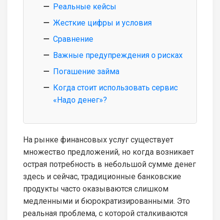
Реальные кейсы
Жесткие цифры и условия
Сравнение
Важные предупреждения о рисках
Погашение займа
Когда стоит использовать сервис
«Надо денег»?
На рынке финансовых услуг существует
множество предложений, но когда возникает
острая потребность в небольшой сумме денег
здесь и сейчас, традиционные банковские
продукты часто оказываются слишком
медленными и бюрократизированными. Это
реальная проблема, с которой сталкиваются