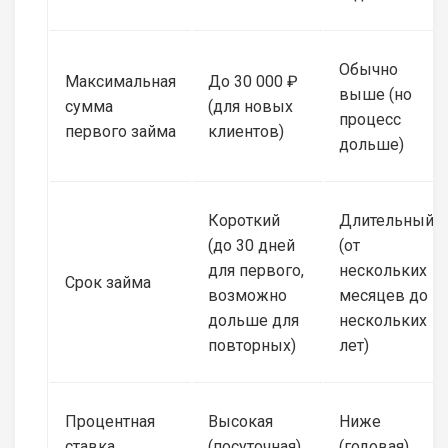
Обычно
Максимальная
До 30 000 ₽
выше (но
сумма
(для новых
процесс
первого займа
клиентов)
дольше)
Короткий
Длительный
(до 30 дней
(от
для первого,
нескольких
Срок займа
возможно
месяцев до
дольше для
нескольких
повторных)
лет)
Процентная
Высокая
Ниже
ставка
(посуточная)
(годовая)