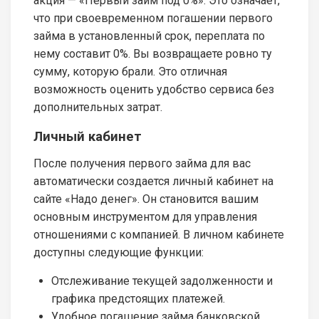
акция — «Первый займ под 0%». Это означает,
что при своевременном погашении первого
займа в установленный срок, переплата по
нему составит 0%. Вы возвращаете ровно ту
сумму, которую брали. Это отличная
возможность оценить удобство сервиса без
дополнительных затрат.
Личный кабинет
После получения первого займа для вас
автоматически создается личный кабинет на
сайте «Надо денег». Он становится вашим
основным инструментом для управления
отношениями с компанией. В личном кабинете
доступны следующие функции:
Отслеживание текущей задолженности и
графика предстоящих платежей.
Удобное погашение займа банковской