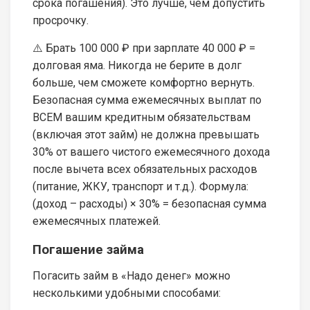
срока погашения). Это лучше, чем допустить
просрочку.
⚠️ Брать 100 000 ₽ при зарплате 40 000 ₽ =
долговая яма. Никогда не берите в долг
больше, чем сможете комфортно вернуть.
Безопасная сумма ежемесячных выплат по
ВСЕМ вашим кредитным обязательствам
(включая этот займ) не должна превышать
30% от вашего чистого ежемесячного дохода
после вычета всех обязательных расходов
(питание, ЖКУ, транспорт и т.д.). Формула:
(доход – расходы) × 30% = безопасная сумма
ежемесячных платежей.
Погашение займа
Погасить займ в «Надо денег» можно
несколькими удобными способами: