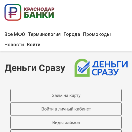
Все МФО
Терминология
Города
Промокоды
Новости
Войти
Деньги Сразу
Займ на карту
Войти в личный кабинет
Виды займов