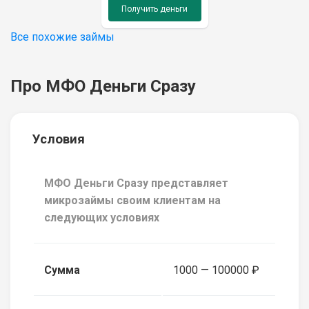
Получить деньги
Все похожие займы
Про МФО Деньги Сразу
Условия
МФО Деньги Сразу представляет
микрозаймы своим клиентам на
следующих условиях
Сумма
1000 — 100000 ₽