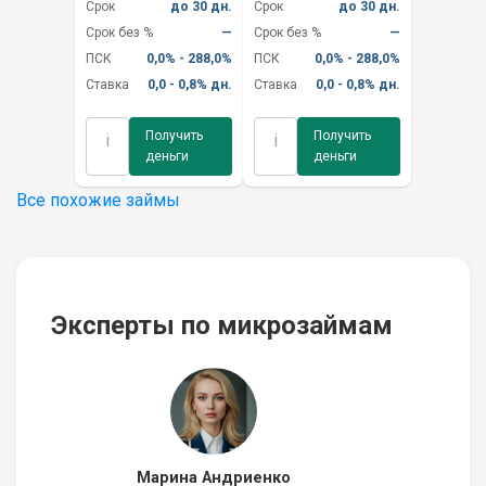
Срок
до 30 дн.
Срок
до 30 дн.
Срок без %
—
Срок без %
—
ПСК
0,0% - 288,0%
ПСК
0,0% - 288,0%
Ставка
0,0 - 0,8% дн.
Ставка
0,0 - 0,8% дн.
Получить
Получить
i
i
деньги
деньги
Все похожие займы
Эксперты по микрозаймам
Марина Андриенко