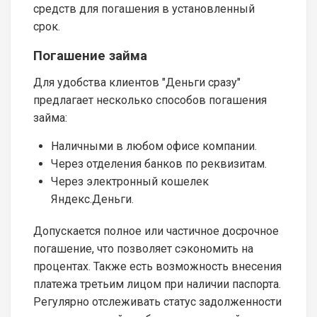
средств для погашения в установленный
срок.
Погашение займа
Для удобства клиентов "Деньги сразу"
предлагает несколько способов погашения
займа:
Наличными в любом офисе компании.
Через отделения банков по реквизитам.
Через электронный кошелек
Яндекс.Деньги.
Допускается полное или частичное досрочное
погашение, что позволяет сэкономить на
процентах. Также есть возможность внесения
платежа третьим лицом при наличии паспорта.
Регулярно отслеживать статус задолженности