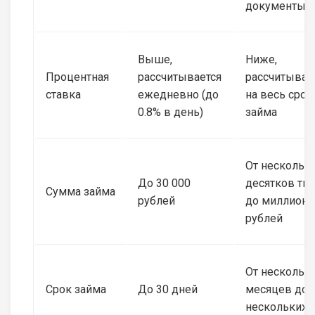
документы
Выше,
Ниже,
Процентная
рассчитывается
рассчитывае
ставка
ежедневно (до
на весь срок
0.8% в день)
займа
От нескольк
До 30 000
десятков ты
Сумма займа
рублей
до миллионо
рублей
От нескольк
Срок займа
До 30 дней
месяцев до
нескольких 