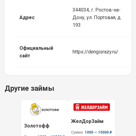
344034, г. Ростов-на-
Адрес
Дону, ул. Портовая, д.
193
Официальный
https://dengisrazy.ru/
сайт
Другие займы
ЖелДорЗайм
Золотофф
Сумма
1000 — 15000 ₽