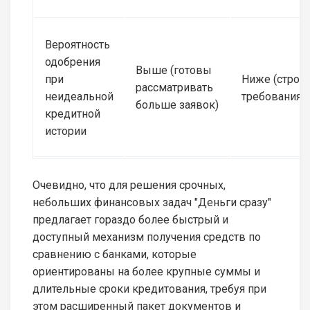
Вероятность
одобрения
Выше (готовы
при
Ниже (строж
рассматривать
неидеальной
требования)
больше заявок)
кредитной
истории
Очевидно, что для решения срочных,
небольших финансовых задач "Деньги сразу"
предлагает гораздо более быстрый и
доступный механизм получения средств по
сравнению с банками, которые
ориентированы на более крупные суммы и
длительные сроки кредитования, требуя при
этом расширенный пакет документов и