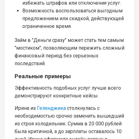
избежать штрафов или отключения услуг.
Возможность воспользоваться выгодным
предложением или скидкой, действующей
ограниченное время.
Займ в "Деньги сразу" может стать тем самым
"мостиком", позволяющим пережить сложный
финансовый период без серьезных
последствий.
Реальные примеры
Эффективность подобных услуг лучше всего
демонстрируют конкретные кейсы.
Ирина из
Геленджика
столкнулась с
необходимостью срочно заменить вышедший
из строя холодильник. Сумма в 20 000 рублей
была критичной, а до зарплаты оставалось 10