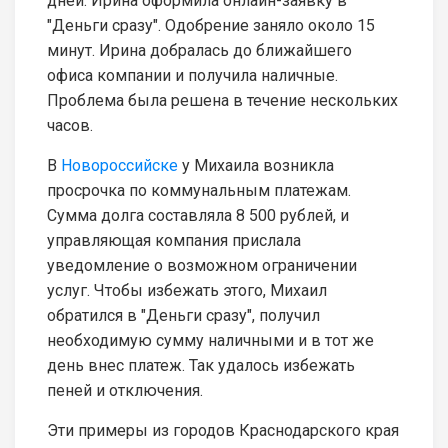
дней. Ирина оформила онлайн-заявку в
"Деньги сразу". Одобрение заняло около 15
минут. Ирина добралась до ближайшего
офиса компании и получила наличные.
Проблема была решена в течение нескольких
часов.
В
Новороссийске
у Михаила возникла
просрочка по коммунальным платежам.
Сумма долга составляла 8 500 рублей, и
управляющая компания прислала
уведомление о возможном ограничении
услуг. Чтобы избежать этого, Михаил
обратился в "Деньги сразу", получил
необходимую сумму наличными и в тот же
день внес платеж. Так удалось избежать
пеней и отключения.
Эти примеры из городов Краснодарского края