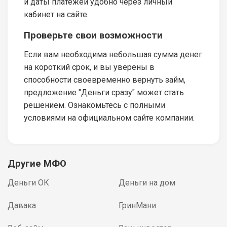
и даты платежей удобно через личный
кабинет на сайте.
Проверьте свои возможности
Если вам необходима небольшая сумма денег
на короткий срок, и вы уверены в
способности своевременно вернуть займ,
предложение "Деньги сразу" может стать
решением. Ознакомьтесь с полными
условиями на официальном сайте компании.
Другие МФО
Деньги ОК
Деньги на дом
Давака
ГринМани