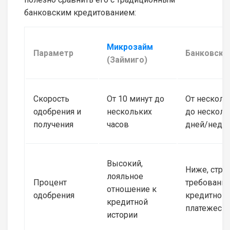
банковским кредитованием:
Микрозайм
Параметр
Банковски
(Займиго)
Скорость
От 10 минут до
От несколь
одобрения и
нескольких
до несколь
получения
часов
дней/неде
Высокий,
Ниже, стро
лояльное
Процент
требования
отношение к
одобрения
кредитной 
кредитной
платежесп
истории