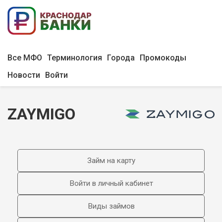
Все МФО
Терминология
Города
Промокоды
Новости
Войти
ZAYMIGO
Займ на карту
Войти в личный кабинет
Виды займов