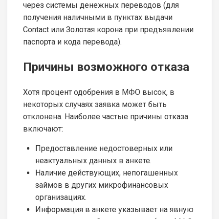
через системы денежных переводов (для
получения наличными в пунктах выдачи
Contact или Золотая корона при предъявлении
паспорта и кода перевода).
Причины возможного отказа
Хотя процент одобрения в МФО высок, в
некоторых случаях заявка может быть
отклонена. Наиболее частые причины отказа
включают:
Предоставление недостоверных или
неактуальных данных в анкете.
Наличие действующих, непогашенных
займов в других микрофинансовых
организациях.
Информация в анкете указывает на явную