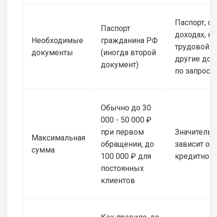
Паспорт, сп
Паспорт
доходах, к
Необходимые
гражданина РФ
трудовой к
документы
(иногда второй
другие до
документ)
по запросу
Обычно до 30
000 - 50 000 ₽
при первом
Значительн
Максимальная
обращении, до
зависит от 
сумма
100 000 ₽ для
кредитной 
постоянных
клиентов