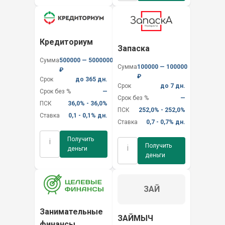
Кредиториум
Запаска
Сумма
500000 — 5000000
Сумма
100000 — 100000
₽
₽
Срок
до 365 дн.
Срок
до 7 дн.
Срок без %
—
Срок без %
—
ПСК
36,0% - 36,0%
ПСК
252,0% - 252,0%
Ставка
0,1 - 0,1% дн.
Ставка
0,7 - 0,7% дн.
Получить
i
Получить
i
деньги
деньги
ЗАЙ
Занимательные
ЗАЙМЫЧ
финансы