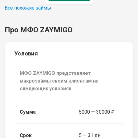
Все похожие займы
Про МФО ZAYMIGO
Условия
МФО ZAYMIGO представляет
микрозаймы своим клиентам на
следующих условиях
Сумма
5000 — 30000 ₽
Срок
5 — 31 дн.