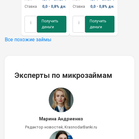
Ставка
0,0 - 0,8% дн.
Ставка
0,0 - 0,8% дн.
Получить
Получить
i
i
деньги
деньги
Все похожие займы
Эксперты по микрозаймам
Марина Андриенко
Редактор новостей, KrasnodarBanki.ru