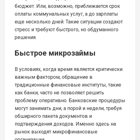
бюджет. Или, возможно, приближается срок
оплаты коммунальных услуг, а до зарплаты
еще несколько дней. Такие ситуации создают
стресс и требуют быстрого, но обдуманного
решения.
Быстрое микрозаймы
В условиях, когда время является критически
важным фактором, обращение в
традиционные финансовые институты, такие
как банки, часто не позволяет решить
проблему оперативно. Банковские процедуры
могут занимать дни, а порой и недели, требуя
обширного пакета документов и
подтверждения доходов. Именно здесь на
рынок выходят микрофинансовые
организации.