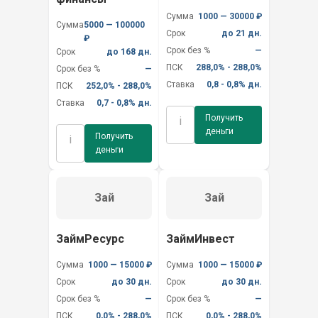
Сумма
1000 — 30000 ₽
Сумма
5000 — 100000
Срок
до 21 дн.
₽
Срок без %
—
Срок
до 168 дн.
ПСК
288,0% - 288,0%
Срок без %
—
Ставка
0,8 - 0,8% дн.
ПСК
252,0% - 288,0%
Ставка
0,7 - 0,8% дн.
Получить
i
деньги
Получить
i
деньги
Зай
Зай
ЗаймРесурс
ЗаймИнвест
Сумма
1000 — 15000 ₽
Сумма
1000 — 15000 ₽
Срок
до 30 дн.
Срок
до 30 дн.
Срок без %
—
Срок без %
—
ПСК
0,0% - 288,0%
ПСК
0,0% - 288,0%