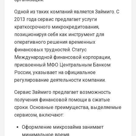
Одной из таких компаний является Займиго. С
2013 года сервис предлагает услуги
краткосрочного микрокредитования,
позиционируя себя как инструмент для
оперативного решения временных
финансовых трудностей. Статус
Международной финансовой корпорации,
присвоенный МФО Центральным Банком
России, указывает на официальное
регулирование деятельности компании.
Сервис Займиго предлагает возможность
получения финансовой помощи в сжатые
сроки. Основные преимущества, выделяемые
сервисом, включают:
Оформление микрозайма занимает
минимальное время.