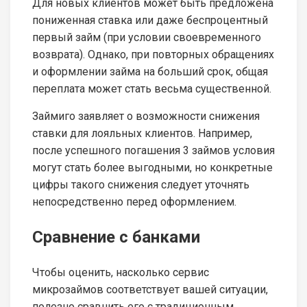
Для новых клиентов может быть предложена
пониженная ставка или даже беспроцентный
первый займ (при условии своевременного
возврата). Однако, при повторных обращениях
и оформлении займа на больший срок, общая
переплата может стать весьма существенной.
Займиго заявляет о возможности снижения
ставки для лояльных клиентов. Например,
после успешного погашения 3 займов условия
могут стать более выгодными, но конкретные
цифры такого снижения следует уточнять
непосредственно перед оформлением.
Сравнение с банками
Чтобы оценить, насколько сервис
микрозаймов соответствует вашей ситуации,
полезно сравнить его с традиционным