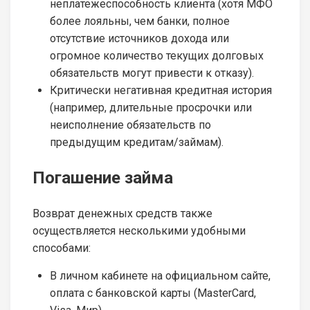
неплатежеспособность клиента (хотя МФО
более лояльны, чем банки, полное
отсутствие источников дохода или
огромное количество текущих долговых
обязательств могут привести к отказу).
Критически негативная кредитная история
(например, длительные просрочки или
неисполнение обязательств по
предыдущим кредитам/займам).
Погашение займа
Возврат денежных средств также
осуществляется несколькими удобными
способами:
В личном кабинете на официальном сайте,
оплата с банковской карты (MasterCard,