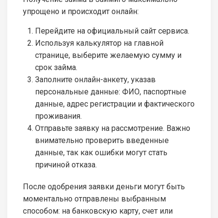
упрощено и происходит онлайн:
Перейдите на официальный сайт сервиса.
Используя калькулятор на главной
странице, выберите желаемую сумму и
срок займа.
Заполните онлайн-анкету, указав
персональные данные: ФИО, паспортные
данные, адрес регистрации и фактического
проживания.
Отправьте заявку на рассмотрение. Важно
внимательно проверить введенные
данные, так как ошибки могут стать
причиной отказа.
После одобрения заявки деньги могут быть
моментально отправлены выбранным
способом: на банковскую карту, счет или