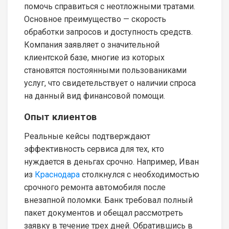
помочь справиться с неотложными тратами.
Основное преимущество — скорость
обработки запросов и доступность средств.
Компания заявляет о значительной
клиентской базе, многие из которых
становятся постоянными пользованиками
услуг, что свидетельствует о наличии спроса
на данный вид финансовой помощи.
Опыт клиентов
Реальные кейсы подтверждают
эффективность сервиса для тех, кто
нуждается в деньгах срочно. Например, Иван
из
Краснодара
столкнулся с необходимостью
срочного ремонта автомобиля после
внезапной поломки. Банк требовал полный
пакет документов и обещал рассмотреть
заявку в течение трех дней. Обратившись в