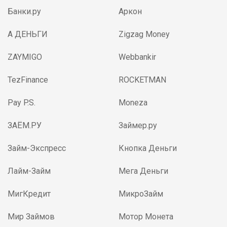
Банки.ру
Аркон
А ДЕНЬГИ
Zigzag Money
ZAYMIGO
Webbankir
TezFinance
ROCKETMAN
Pay P.S.
Moneza
ЗАЁМ.РУ
Займер.ру
Займ-Экспресс
Кнопка Деньги
Лайм-Займ
Мега Деньги
МигКредит
МикроЗайм
Мир Займов
Мотор Монета