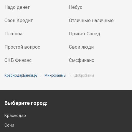
Надо денег
Небус
Озон Кредит
Отличные наличные
Платиза
Привет Сосед
Простой вопрос
Свои люди
СКБ Финанс
Смсфинанс
КраснодарБанки.ру
Микрозаймы
ДоброЗайм
Выберите город:
Краснодар
Сочи