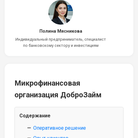
Полина Мясникова
Индивидуальный предприниматель, специалист
по банковскому сектору и инвестициям
Микрофинансовая
организация ДоброЗайм
Содержание
Оперативное решение