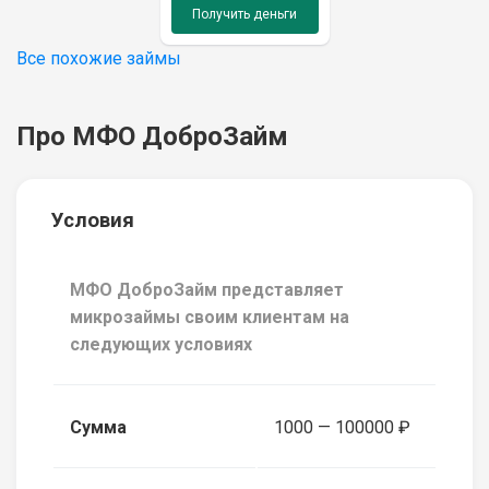
Получить деньги
Все похожие займы
Про МФО ДоброЗайм
Условия
МФО ДоброЗайм представляет
микрозаймы своим клиентам на
следующих условиях
Сумма
1000 — 100000 ₽