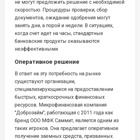
не могут предложить решение с необходимой
скоростью. Процедуры проверки, сбор
документов, ожидание одобрения могут
занять дни, а порой и недели. В ситуациях,
когда счет идет на часы, стандартные
банковские продукты оказываются
неэффективными.
Оперативное решение
В ответ на эту потребность на рынке
существуют организации,
специализирующиеся на предоставлении
быстрых, краткосрочных финансовых
ресурсов. Микрофинансовая компания
"Доброзайм", работающая с 2011 года как
бренд ООО МФК Саммит, является одним из
таких игроков. Она предлагает оперативное
получение заемных средств, призванных