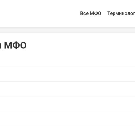
Все МФО
Терминоло
ы МФО