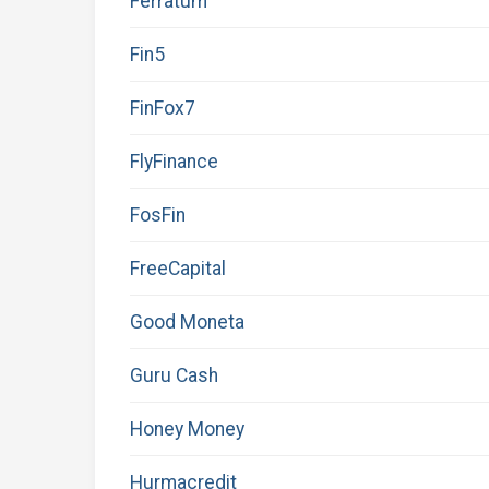
Ferratum
Fin5
FinFox7
FlyFinance
FosFin
FreeCapital
Good Moneta
Guru Cash
Honey Money
Hurmacredit