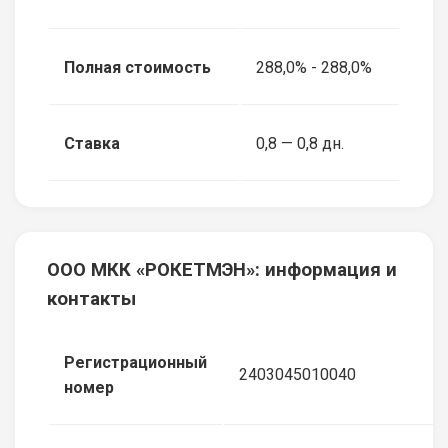
Полная стоимость
288,0% - 288,0%
Ставка
0,8 — 0,8 дн.
ООО МКК «РОКЕТМЭН»: информация и
контакты
Регистрационный
2403045010040
номер