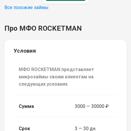
Все похожие займы
Про МФО ROCKETMAN
Условия
МФО ROCKETMAN представляет
микрозаймы своим клиентам на
следующих условиях
Сумма
3000 — 30000 ₽
Срок
3 — 30 дн.