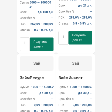
Сумма
5000 — 100000
Срок
до 21 дн.
₽
Срок без %
—
Срок
до 168 дн.
ПСК
288,0% - 288,0%
Срок без %
—
Ставка
0,8 - 0,8% дн.
ПСК
252,0% - 288,0%
Ставка
0,7 - 0,8% дн.
Получить
i
деньги
Получить
i
деньги
Зай
Зай
ЗаймРесурс
ЗаймИнвест
Сумма
1000 — 15000 ₽
Сумма
1000 — 15000 ₽
Срок
до 30 дн.
Срок
до 30 дн.
Срок без %
—
Срок без %
—
ПСК
0,0% - 288,0%
ПСК
0,0% - 288,0%
Ставка
0,0 - 0,8% дн.
Ставка
0,0 - 0,8% дн.