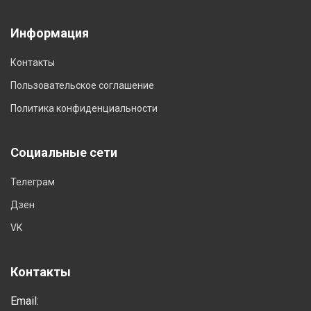
Информация
Контакты
Пользовательское соглашение
Политика конфиденциальности
Социальные сети
Телеграм
Дзен
VK
Контакты
Email: