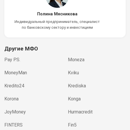
Полина Мясникова
Индивидуальный предприниматель, специалист
по банковскому сектору и инвестициям
Другие МФО
Pay P.S.
Moneza
MoneyMan
Kviku
Kredito24
Krediska
Korona
Konga
JoyMoney
Hurmacredit
FINTERS
Fin5