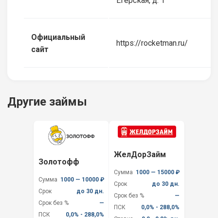
Егерская, д. 1
Официальный
https://rocketman.ru/
сайт
Другие займы
ЖелДорЗайм
Золотофф
Сумма
1000 — 15000 ₽
Сумма
1000 — 10000 ₽
Срок
до 30 дн.
Срок
до 30 дн.
Срок без %
—
Срок без %
—
ПСК
0,0% - 288,0%
ПСК
0,0% - 288,0%