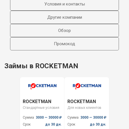
Условия и контакты
Другие компании
Обзор
Промокод
Займы в ROCKETMAN
ROCKETMAN
ROCKETMAN
Стандартные условия
Для новых клиентов
Сумма
3000 — 30000 ₽
Сумма
3000 — 30000 ₽
Срок
до 30 дн.
Срок
до 30 дн.