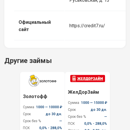
Русаковская, д. 13
Официальный
https://credit7.ru/
сайт
Другие займы
ЖелДорЗайм
Золотофф
Сумма
1000 — 15000 ₽
Сумма
1000 — 10000 ₽
Срок
до 30 дн.
Срок
до 30 дн.
Срок без %
—
Срок без %
—
ПСК
0,0% - 288,0%
ПСК
0,0% - 288,0%