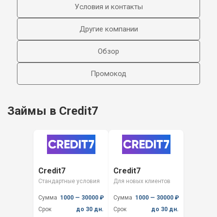
Условия и контакты
Другие компании
Обзор
Промокод
Займы в Credit7
Credit7
Credit7
Стандартные условия
Для новых клиентов
Сумма
1000 — 30000 ₽
Сумма
1000 — 30000 ₽
Срок
до 30 дн.
Срок
до 30 дн.