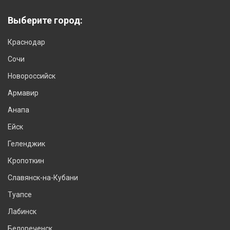
Выберите город:
Краснодар
Сочи
Новороссийск
Армавир
Анапа
Ейск
Геленджик
Кропоткин
Славянск-на-Кубани
Туапсе
Лабинск
Белореченск