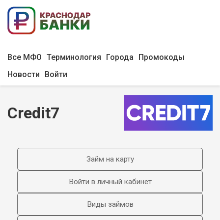
Все МФО
Терминология
Города
Промокоды
Новости
Войти
Credit7
Займ на карту
Войти в личный кабинет
Виды займов