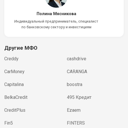
Полина Мясникова
Индивидуальный предприниматель, специалист
по банковскому сектору и инвестициям
Другие МФО
Creddy
cashdrive
CarMoney
CARANGA
Capitalina
boostra
BelkaCredit
495 Кредит
CreditPlus
Ezaem
Fin5
FINTERS