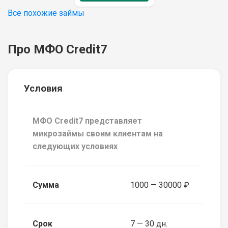
Все похожие займы
Про МФО Credit7
Условия
МФО Credit7 представляет
микрозаймы своим клиентам на
следующих условиях
Сумма
1000 — 30000 ₽
Срок
7 — 30 дн.