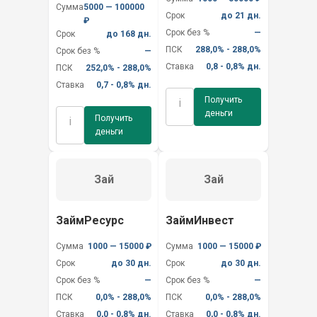
Сумма
5000 — 100000
Срок
до 21 дн.
₽
Срок без %
—
Срок
до 168 дн.
ПСК
288,0% - 288,0%
Срок без %
—
Ставка
0,8 - 0,8% дн.
ПСК
252,0% - 288,0%
Ставка
0,7 - 0,8% дн.
Получить
i
деньги
Получить
i
деньги
Зай
Зай
ЗаймРесурс
ЗаймИнвест
Сумма
1000 — 15000 ₽
Сумма
1000 — 15000 ₽
Срок
до 30 дн.
Срок
до 30 дн.
Срок без %
—
Срок без %
—
ПСК
0,0% - 288,0%
ПСК
0,0% - 288,0%
Ставка
0,0 - 0,8% дн.
Ставка
0,0 - 0,8% дн.