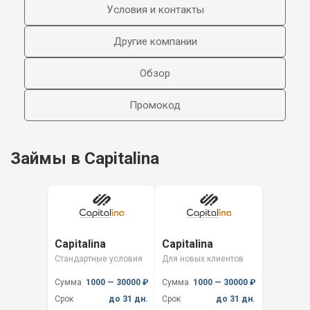
Условия и контакты
Другие компании
Обзор
Промокод
Займы в Capitalina
Capitalina
Capitalina
Стандартные условия
Для новых клиентов
Сумма
1000 — 30000 ₽
Сумма
1000 — 30000 ₽
Срок
до 31 дн.
Срок
до 31 дн.