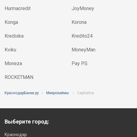
Hurmacredit
JoyMoney
Konga
Korona
Krediska
Kredito24
Kviku
MoneyMan
Moneza
Pay P.S.
ROCKETMAN
КраснодарБанки.ру
Микрозаймы
Capitalina
Выберите город:
Краснодар