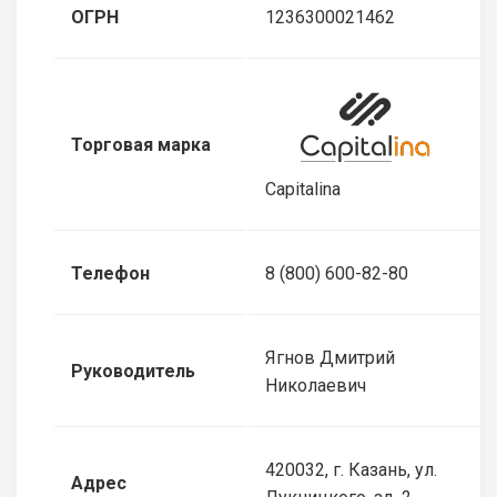
ОГРН
1236300021462
Торговая марка
Capitalina
Телефон
8 (800) 600-82-80
Ягнов Дмитрий
Руководитель
Николаевич
420032, г. Казань, ул.
Адрес