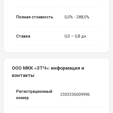
Полная стоимость
0,0% - 288,0%
Ставка
0,0 — 0,8 дн.
ООО МКК «ЗТЧ»: информация и
контакты
Регистрационный
2303336009996
номер