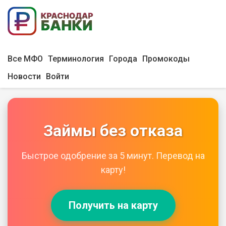
Все МФО
Терминология
Города
Промокоды
Новости
Войти
Займы без отказа
Быстрое одобрение за 5 минут. Перевод на
карту!
Получить на карту