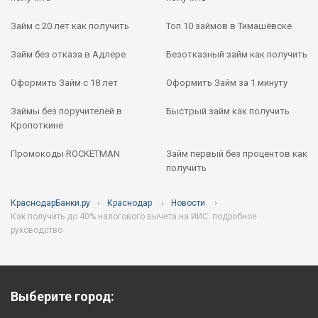
Займ с 20 лет как получить
Топ 10 займов в Тимашёвске
Займ без отказа в Адлере
Безотказный займ как получить
Оформить Займ с 18 лет
Оформить Займ за 1 минуту
Займы без поручителей в
Быстрый займ как получить
Кропоткине
Промокоды ROCKETMAN
Займ первый без процентов как
получить
КраснодарБанки.ру
Краснодар
Новости
Как получить до 40% налогового вычета на ИИС: подробное
руководство
Выберите город: