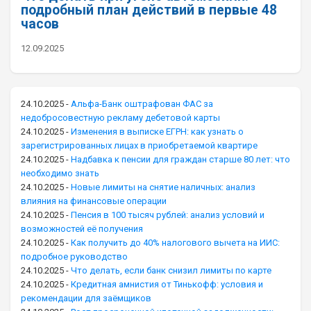
подробный план действий в первые 48
часов
12.09.2025
24.10.2025
-
Альфа-Банк оштрафован ФАС за
недобросовестную рекламу дебетовой карты
24.10.2025
-
Изменения в выписке ЕГРН: как узнать о
зарегистрированных лицах в приобретаемой квартире
24.10.2025
-
Надбавка к пенсии для граждан старше 80 лет: что
необходимо знать
24.10.2025
-
Новые лимиты на снятие наличных: анализ
влияния на финансовые операции
24.10.2025
-
Пенсия в 100 тысяч рублей: анализ условий и
возможностей её получения
24.10.2025
-
Как получить до 40% налогового вычета на ИИС:
подробное руководство
24.10.2025
-
Что делать, если банк снизил лимиты по карте
24.10.2025
-
Кредитная амнистия от Тинькофф: условия и
рекомендации для заёмщиков