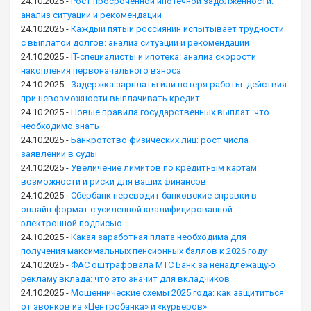
24.10.2025
-
Рост просроченной ипотечной задолженности:
анализ ситуации и рекомендации
24.10.2025
-
Каждый пятый россиянин испытывает трудности
с выплатой долгов: анализ ситуации и рекомендации
24.10.2025
-
IT-специалисты и ипотека: анализ скорости
накопления первоначального взноса
24.10.2025
-
Задержка зарплаты или потеря работы: действия
при невозможности выплачивать кредит
24.10.2025
-
Новые правила государственных выплат: что
необходимо знать
24.10.2025
-
Банкротство физических лиц: рост числа
заявлений в суды
24.10.2025
-
Увеличение лимитов по кредитным картам:
возможности и риски для ваших финансов
24.10.2025
-
Сбербанк переводит банковские справки в
онлайн-формат с усиленной квалифицированной
электронной подписью
24.10.2025
-
Какая заработная плата необходима для
получения максимальных пенсионных баллов к 2026 году
24.10.2025
-
ФАС оштрафовала МТС Банк за ненадлежащую
рекламу вклада: что это значит для вкладчиков
24.10.2025
-
Мошеннические схемы 2025 года: как защититься
от звонков из «Центробанка» и «курьеров»