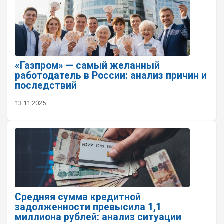
«Газпром» — самый желанный
работодатель в России: анализ причин и
последствий
13.11.2025
Средняя сумма кредитной
задолженности превысила 1,1
миллиона рублей: анализ ситуации