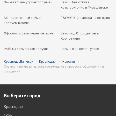
Займ за 1 минуту как получить
Займы без отказа
круглосуточно в Тимашёвске
Малоизвестный займ в
ZAYMIGO промокод на сегодня
Горячем Ключе
Оформить Займ через интернет
Займ под 0 процентов в
Кропоткине
Роботы займов как получить
Займы с 20 лет в Туапсе
КраснодарБанки.ру
Краснодар
Новости
Совместные кредиты: роль созаемщика в процессе оформления и
погашения
Выберите город:
Краснодар
Сочи