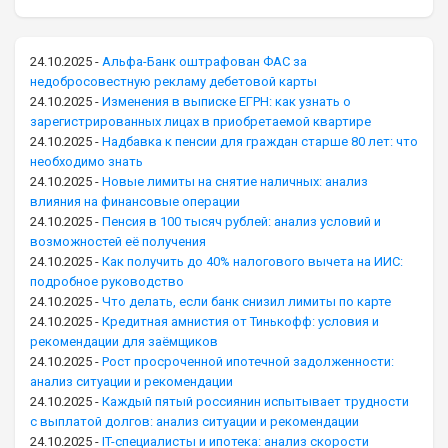
24.10.2025
-
Альфа-Банк оштрафован ФАС за
недобросовестную рекламу дебетовой карты
24.10.2025
-
Изменения в выписке ЕГРН: как узнать о
зарегистрированных лицах в приобретаемой квартире
24.10.2025
-
Надбавка к пенсии для граждан старше 80 лет: что
необходимо знать
24.10.2025
-
Новые лимиты на снятие наличных: анализ
влияния на финансовые операции
24.10.2025
-
Пенсия в 100 тысяч рублей: анализ условий и
возможностей её получения
24.10.2025
-
Как получить до 40% налогового вычета на ИИС:
подробное руководство
24.10.2025
-
Что делать, если банк снизил лимиты по карте
24.10.2025
-
Кредитная амнистия от Тинькофф: условия и
рекомендации для заёмщиков
24.10.2025
-
Рост просроченной ипотечной задолженности:
анализ ситуации и рекомендации
24.10.2025
-
Каждый пятый россиянин испытывает трудности
с выплатой долгов: анализ ситуации и рекомендации
24.10.2025
-
IT-специалисты и ипотека: анализ скорости