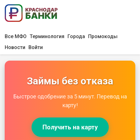
Все МФО
Терминология
Города
Промокоды
Новости
Войти
Займы без отказа
Быстрое одобрение за 5 минут. Перевод на
карту!
Получить на карту