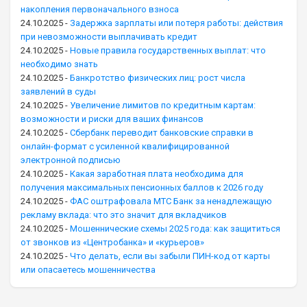
накопления первоначального взноса
24.10.2025
-
Задержка зарплаты или потеря работы: действия
при невозможности выплачивать кредит
24.10.2025
-
Новые правила государственных выплат: что
необходимо знать
24.10.2025
-
Банкротство физических лиц: рост числа
заявлений в суды
24.10.2025
-
Увеличение лимитов по кредитным картам:
возможности и риски для ваших финансов
24.10.2025
-
Сбербанк переводит банковские справки в
онлайн-формат с усиленной квалифицированной
электронной подписью
24.10.2025
-
Какая заработная плата необходима для
получения максимальных пенсионных баллов к 2026 году
24.10.2025
-
ФАС оштрафовала МТС Банк за ненадлежащую
рекламу вклада: что это значит для вкладчиков
24.10.2025
-
Мошеннические схемы 2025 года: как защититься
от звонков из «Центробанка» и «курьеров»
24.10.2025
-
Что делать, если вы забыли ПИН-код от карты
или опасаетесь мошенничества