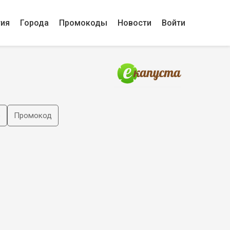
гия
Города
Промокоды
Новости
Войти
р
Промокод