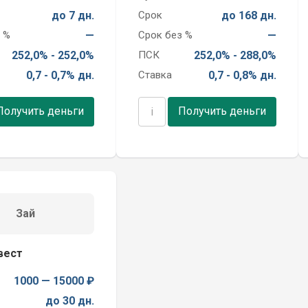
до 7 дн.
Срок
до 168 дн.
 %
—
Срок без %
—
252,0% - 252,0%
ПСК
252,0% - 288,0%
0,7 - 0,7% дн.
Ставка
0,7 - 0,8% дн.
Получить деньги
Получить деньги
i
Зай
вест
1000 — 15000 ₽
до 30 дн.