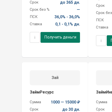
Срок
до 365 дн.
Срок
Срок без %
—
Срок без
ПСК
36,0% - 36,0%
ПСК
Ставка
0,1 - 0,1% дн.
Ставка
Получить деньги
i
i
Зай
ЗаймРесурс
ЗаймИн
Сумма
1000 — 15000 ₽
Сумма
Срок
до 30 дн.
Срок