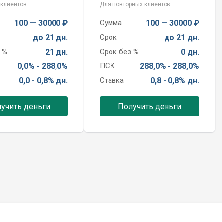
 клиентов
Для повторных клиентов
100 — 30000 ₽
Сумма
100 — 30000 ₽
до 21 дн.
Срок
до 21 дн.
 %
21 дн.
Срок без %
0 дн.
0,0% - 288,0%
ПСК
288,0% - 288,0%
0,0 - 0,8% дн.
Ставка
0,8 - 0,8% дн.
учить деньги
Получить деньги