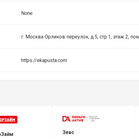
None
г. Москва Орликов переулок, д.5, стр.1, этаж 2, по
https://ekapusta.com
Зевс
рЗайм