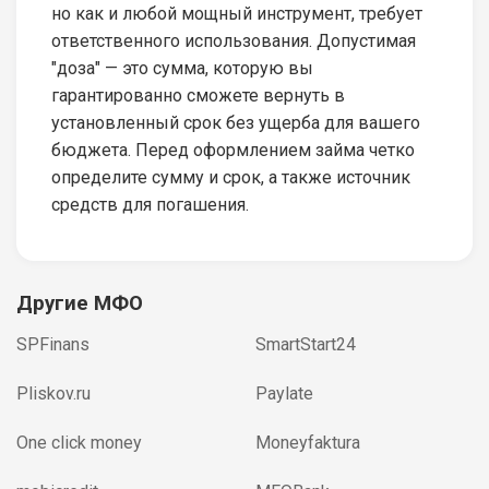
но как и любой мощный инструмент, требует
ответственного использования. Допустимая
"доза" — это сумма, которую вы
гарантированно сможете вернуть в
установленный срок без ущерба для вашего
бюджета. Перед оформлением займа четко
определите сумму и срок, а также источник
средств для погашения.
Другие МФО
SPFinans
SmartStart24
Pliskov.ru
Paylate
One click money
Moneyfaktura