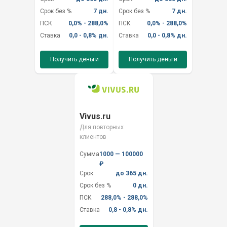
Срок без %
7 дн.
Срок без %
7 дн.
ПСК
0,0% - 288,0%
ПСК
0,0% - 288,0%
Ставка
0,0 - 0,8% дн.
Ставка
0,0 - 0,8% дн.
Получить деньги
Получить деньги
Vivus.ru
Для повторных
клиентов
Сумма
1000 — 100000
₽
Срок
до 365 дн.
Срок без %
0 дн.
ПСК
288,0% - 288,0%
Ставка
0,8 - 0,8% дн.