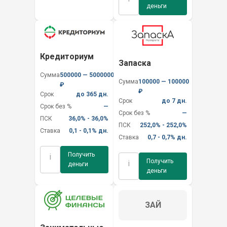
деньги
Кредиториум
Запаска
Сумма
500000 — 5000000
Сумма
100000 — 100000
₽
₽
Срок
до 365 дн.
Срок
до 7 дн.
Срок без %
—
Срок без %
—
ПСК
36,0% - 36,0%
ПСК
252,0% - 252,0%
Ставка
0,1 - 0,1% дн.
Ставка
0,7 - 0,7% дн.
Получить
i
Получить
i
деньги
деньги
ЗАЙ