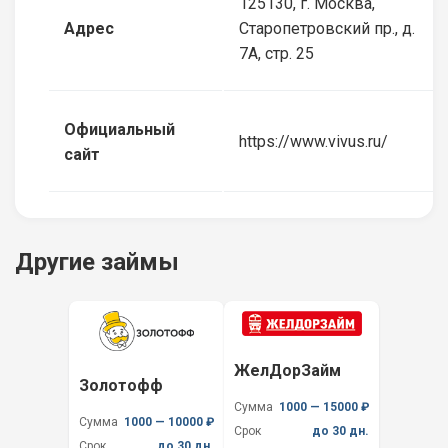
125130, г. Москва,
Адрес
Старопетровский пр., д.
7А, стр. 25
Официальный
https://www.vivus.ru/
сайт
Другие займы
ЖелДорЗайм
Золотофф
Сумма
1000 — 15000 ₽
Сумма
1000 — 10000 ₽
Срок
до 30 дн.
Срок
до 30 дн.