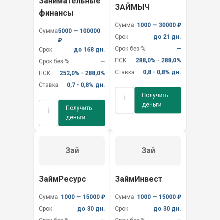
Занимательные
ЗАЙМЫЧ
финансы
Сумма
1000 — 30000 ₽
Сумма
5000 — 100000
Срок
до 21 дн.
₽
Срок без %
—
Срок
до 168 дн.
ПСК
288,0% - 288,0%
Срок без %
—
Ставка
0,8 - 0,8% дн.
ПСК
252,0% - 288,0%
Ставка
0,7 - 0,8% дн.
Получить
i
деньги
Получить
i
деньги
Зай
Зай
ЗаймРесурс
ЗаймИнвест
Сумма
1000 — 15000 ₽
Сумма
1000 — 15000 ₽
Срок
до 30 дн.
Срок
до 30 дн.