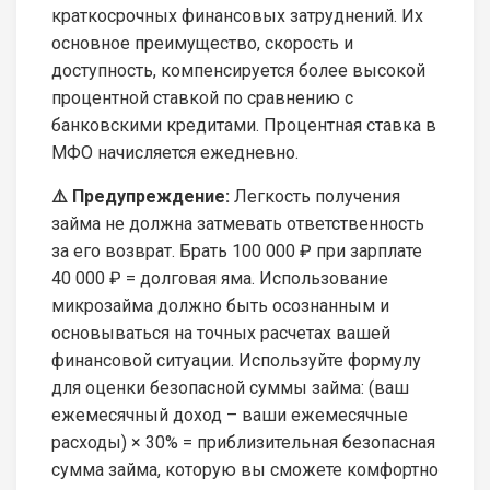
краткосрочных финансовых затруднений. Их
основное преимущество, скорость и
доступность, компенсируется более высокой
процентной ставкой по сравнению с
банковскими кредитами. Процентная ставка в
МФО начисляется ежедневно.
⚠️ Предупреждение:
Легкость получения
займа не должна затмевать ответственность
за его возврат. Брать 100 000 ₽ при зарплате
40 000 ₽ = долговая яма. Использование
микрозайма должно быть осознанным и
основываться на точных расчетах вашей
финансовой ситуации. Используйте формулу
для оценки безопасной суммы займа: (ваш
ежемесячный доход – ваши ежемесячные
расходы) × 30% = приблизительная безопасная
сумма займа, которую вы сможете комфортно