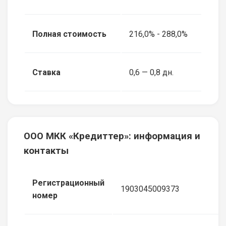
Полная стоимость
216,0% - 288,0%
Ставка
0,6 — 0,8 дн.
ООО МКК «Кредиттер»: информация и
контакты
Регистрационный
1903045009373
номер