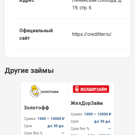
Адрес
Ленинская слобода, д.
19, стр. 6
Официальный
https://creditter.ru/
сайт
Другие займы
ЖелДорЗайм
Золотофф
Сумма
1000 — 15000 ₽
Сумма
1000 — 10000 ₽
Срок
до 30 дн.
Срок
до 30 дн.
Срок без %
—
Срок без %
—