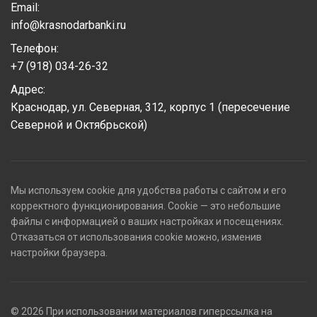
Email:
info@krasnodarbanki.ru
Телефон:
+7 (918) 034-26-32
Адрес:
Краснодар, ул. Северная, 312, корпус 1 (пересечение
Северной и Октябрьской)
Мы используем cookie для удобства работы с сайтом и его
корректного функционирования. Cookie — это небольшие
файлы с информацией о ваших настройках и посещениях.
Отказаться от использования cookie можно, изменив
настройки браузера.
© 2026 При использовании материалов гиперссылка на