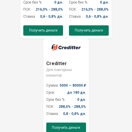
Срок без %
0 дн.
Срок без %
0 дн.
ПСК
216,0% - 288,0%
ПСК
216,0% - 288,0%
Ставка
0,6 - 0,8% дн.
Ставка
0,6 - 0,8% дн.
Получить деньги
Получить деньги
Creditter
Для повторных
клиентов
Сумма
5000 — 80000 ₽
Срок
до 180 дн.
Срок без %
0 дн.
ПСК
288,0% - 288,0%
Ставка
0,8 - 0,8% дн.
Получить деньги