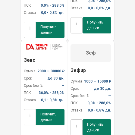
ПСК
0,0% - 288,0%
ПСК
0,0% - 288,0%
Ставка
0,0 - 0,8% дн.
Ставка
0,0 - 0,8% дн.
Получить
i
Получить
i
деньги
деньги
Зеф
Зевс
Зефир
Сумма
2000 — 30000 ₽
Срок
до 30 дн.
Сумма
1000 — 15000 ₽
Срок без %
—
Срок
до 30 дн.
ПСК
36,0% - 288,0%
Срок без %
—
Ставка
0,1 - 0,8% дн.
ПСК
0,0% - 288,0%
Ставка
0,0 - 0,8% дн.
Получить
i
деньги
Получить
i
деньги