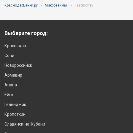
КраснодарБанки.ру
Микрозаймы
Fastmoney
Выберите город:
Краснодар
Сочи
Новороссийск
Армавир
Анапа
Ейск
Геленджик
Кропоткин
Славянск-на-Кубани