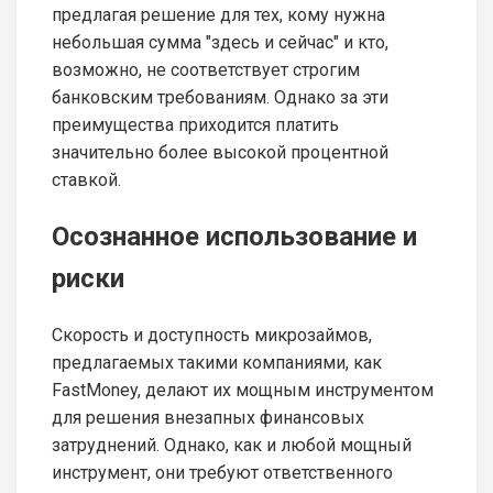
предлагая решение для тех, кому нужна
небольшая сумма "здесь и сейчас" и кто,
возможно, не соответствует строгим
банковским требованиям. Однако за эти
преимущества приходится платить
значительно более высокой процентной
ставкой.
Осознанное использование и
риски
Скорость и доступность микрозаймов,
предлагаемых такими компаниями, как
FastMoney, делают их мощным инструментом
для решения внезапных финансовых
затруднений. Однако, как и любой мощный
инструмент, они требуют ответственного