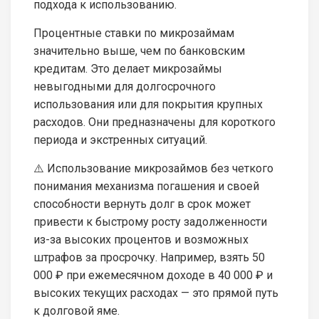
подхода к использованию.
Процентные ставки по микрозаймам
значительно выше, чем по банковским
кредитам. Это делает микрозаймы
невыгодными для долгосрочного
использования или для покрытия крупных
расходов. Они предназначены для короткого
периода и экстренных ситуаций.
⚠️ Использование микрозаймов без четкого
понимания механизма погашения и своей
способности вернуть долг в срок может
привести к быстрому росту задолженности
из-за высоких процентов и возможных
штрафов за просрочку. Например, взять 50
000 ₽ при ежемесячном доходе в 40 000 ₽ и
высоких текущих расходах — это прямой путь
к долговой яме.