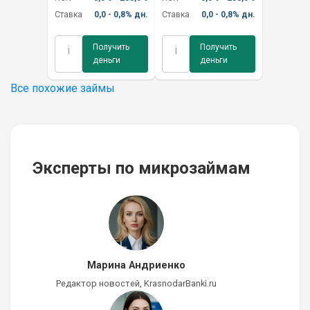
Ставка
0,0 - 0,8% дн.
Ставка
0,0 - 0,8% дн.
Получить
Получить
i
i
деньги
деньги
Все похожие займы
Эксперты по микрозаймам
Марина Андриенко
Редактор новостей, KrasnodarBanki.ru