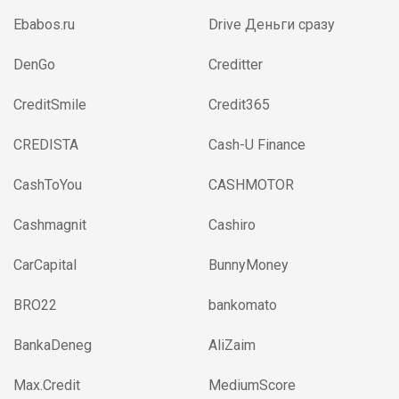
Ebabos.ru
Drive Деньги сразу
DenGo
Creditter
CreditSmile
Credit365
CREDISTA
Cash-U Finance
CashToYou
CASHMOTOR
Cashmagnit
Cashiro
CarCapital
BunnyMoney
BRO22
bankomato
BankaDeneg
AliZaim
Max.Credit
MediumScore