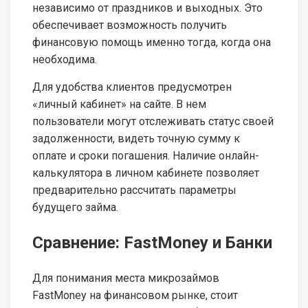
независимо от праздников и выходных. Это
обеспечивает возможность получить
финансовую помощь именно тогда, когда она
необходима.
Для удобства клиентов предусмотрен
«личный кабинет» на сайте. В нем
пользователи могут отслеживать статус своей
задолженности, видеть точную сумму к
оплате и сроки погашения. Наличие онлайн-
калькулятора в личном кабинете позволяет
предварительно рассчитать параметры
будущего займа.
Сравнение: FastMoney и Банки
Для понимания места микрозаймов
FastMoney на финансовом рынке, стоит