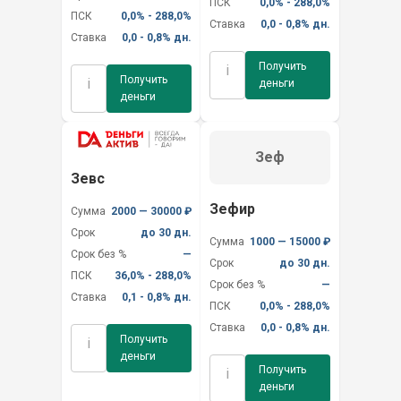
ПСК
0,0% - 288,0%
ПСК
0,0% - 288,0%
Ставка
0,0 - 0,8% дн.
Ставка
0,0 - 0,8% дн.
Получить
i
Получить
i
деньги
деньги
Зеф
Зевс
Зефир
Сумма
2000 — 30000 ₽
Срок
до 30 дн.
Сумма
1000 — 15000 ₽
Срок без %
—
Срок
до 30 дн.
ПСК
36,0% - 288,0%
Срок без %
—
Ставка
0,1 - 0,8% дн.
ПСК
0,0% - 288,0%
Ставка
0,0 - 0,8% дн.
Получить
i
деньги
Получить
i
деньги