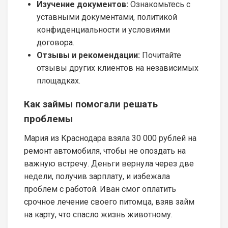
Изучение документов:
Ознакомьтесь с
уставными документами, политикой
конфиденциальности и условиями
договора.
Отзывы и рекомендации:
Почитайте
отзывы других клиентов на независимых
площадках.
Как займы помогали решать
проблемы
Мария из Краснодара взяла 30 000 рублей на
ремонт автомобиля, чтобы не опоздать на
важную встречу. Деньги вернула через две
недели, получив зарплату, и избежала
проблем с работой. Иван смог оплатить
срочное лечение своего питомца, взяв займ
на карту, что спасло жизнь животному.