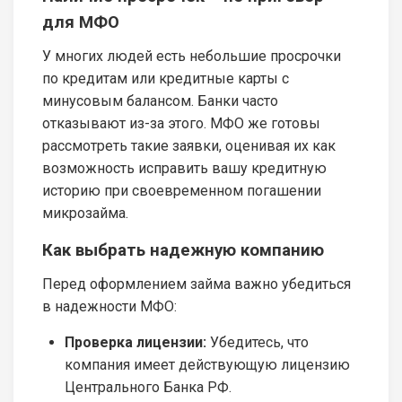
для МФО
У многих людей есть небольшие просрочки
по кредитам или кредитные карты с
минусовым балансом. Банки часто
отказывают из-за этого. МФО же готовы
рассмотреть такие заявки, оценивая их как
возможность исправить вашу кредитную
историю при своевременном погашении
микрозайма.
Как выбрать надежную компанию
Перед оформлением займа важно убедиться
в надежности МФО:
Проверка лицензии:
Убедитесь, что
компания имеет действующую лицензию
Центрального Банка РФ.