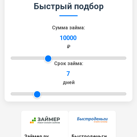
Быстрый подбор
Сумма займа:
10000
₽
Срок займа:
7
дней
Займер.ру
Быстроденьги