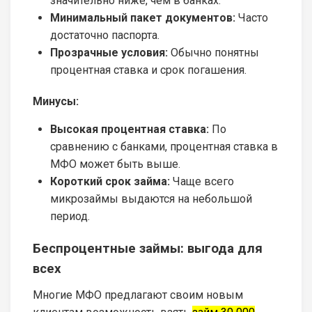
значительно ниже, чем в банках.
Минимальный пакет документов:
Часто
достаточно паспорта.
Прозрачные условия:
Обычно понятны
процентная ставка и срок погашения.
Минусы:
Высокая процентная ставка:
По
сравнению с банками, процентная ставка в
МФО может быть выше.
Короткий срок займа:
Чаще всего
микрозаймы выдаются на небольшой
период.
Беспроцентные займы: выгода для
всех
Многие МФО предлагают своим новым