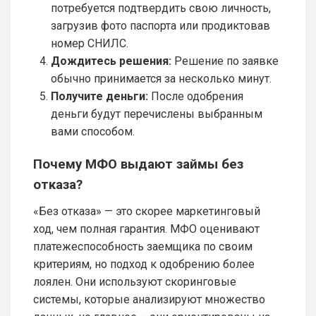
потребуется подтвердить свою личность,
загрузив фото паспорта или продиктовав
номер СНИЛС.
Дождитесь решения:
Решение по заявке
обычно принимается за несколько минут.
Получите деньги:
После одобрения
деньги будут перечислены выбранным
вами способом.
Почему МФО выдают займы без
отказа?
«Без отказа» — это скорее маркетинговый
ход, чем полная гарантия. МФО оценивают
платежеспособность заемщика по своим
критериям, но подход к одобрению более
лоялен. Они используют скоринговые
системы, которые анализируют множество