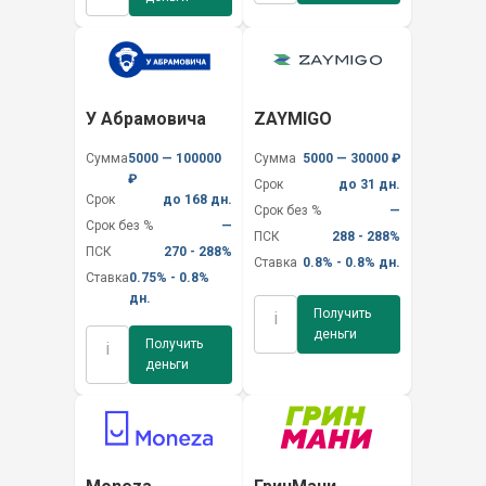
У Абрамовича
ZAYMIGO
Сумма
5000 — 100000
Сумма
5000 — 30000 ₽
₽
Срок
до 31 дн.
Срок
до 168 дн.
Срок без %
—
Срок без %
—
ПСК
288 - 288%
ПСК
270 - 288%
Ставка
0.8% - 0.8% дн.
Ставка
0.75% - 0.8%
дн.
Получить
i
деньги
Получить
i
деньги