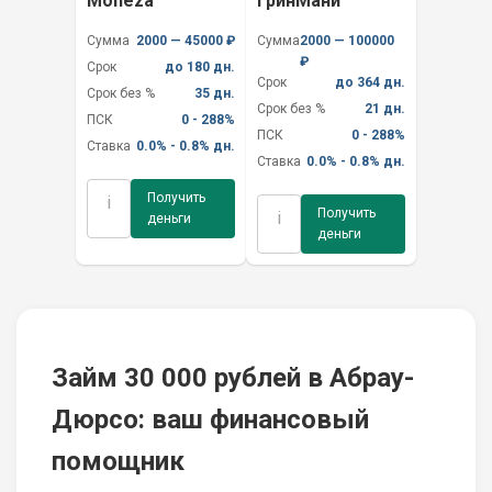
Moneza
ГринМани
Сумма
2000 — 45000 ₽
Сумма
2000 — 100000
₽
Срок
до 180 дн.
Срок
до 364 дн.
Срок без %
35 дн.
Срок без %
21 дн.
ПСК
0 - 288%
ПСК
0 - 288%
Ставка
0.0% - 0.8% дн.
Ставка
0.0% - 0.8% дн.
Получить
i
Получить
i
деньги
деньги
Займ 30 000 рублей в Абрау-
Дюрсо: ваш финансовый
помощник