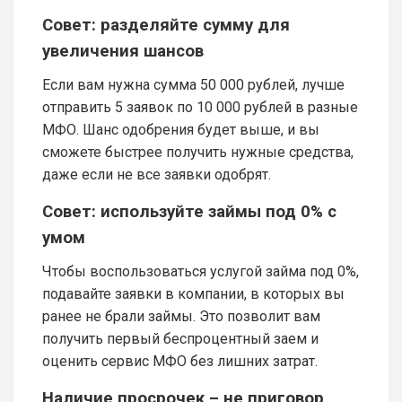
Совет: разделяйте сумму для
увеличения шансов
Если вам нужна сумма 50 000 рублей, лучше
отправить 5 заявок по 10 000 рублей в разные
МФО. Шанс одобрения будет выше, и вы
сможете быстрее получить нужные средства,
даже если не все заявки одобрят.
Совет: используйте займы под 0% с
умом
Чтобы воспользоваться услугой займа под 0%,
подавайте заявки в компании, в которых вы
ранее не брали займы. Это позволит вам
получить первый беспроцентный заем и
оценить сервис МФО без лишних затрат.
Наличие просрочек – не приговор