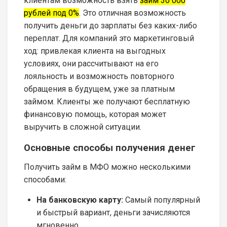
клиентам возможность взять
займ 30 000
рублей под 0%
. Это отличная возможность
получить деньги до зарплаты без каких-либо
переплат. Для компаний это маркетинговый
ход: привлекая клиента на выгодных
условиях, они рассчитывают на его
лояльность и возможность повторного
обращения в будущем, уже за платным
займом. Клиенты же получают бесплатную
финансовую помощь, которая может
выручить в сложной ситуации.
Основные способы получения денег
Получить займ в МФО можно несколькими
способами:
На банковскую карту:
Самый популярный
и быстрый вариант, деньги зачисляются
мгновенно.