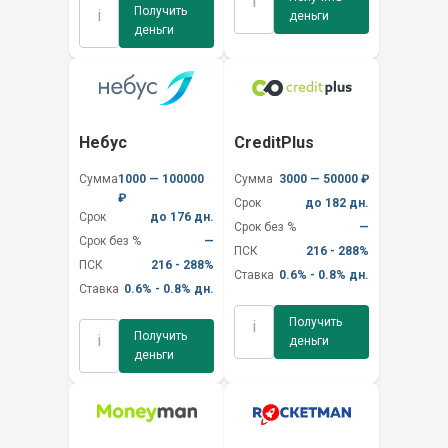
i
Получить
i
деньги
деньги
Небус
CreditPlus
Сумма
1000 — 100000
Сумма
3000 — 50000 ₽
₽
Срок
до 182 дн.
Срок
до 176 дн.
Срок без %
—
Срок без %
—
ПСК
216 - 288%
ПСК
216 - 288%
Ставка
0.6% - 0.8% дн.
Ставка
0.6% - 0.8% дн.
Получить
i
Получить
i
деньги
деньги