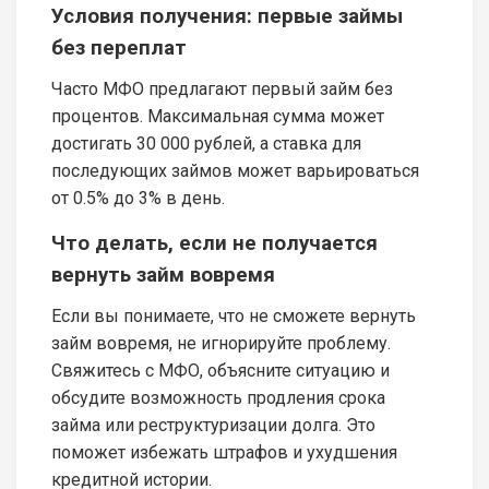
Условия получения: первые займы
без переплат
Часто МФО предлагают первый займ без
процентов. Максимальная сумма может
достигать 30 000 рублей, а ставка для
последующих займов может варьироваться
от 0.5% до 3% в день.
Что делать, если не получается
вернуть займ вовремя
Если вы понимаете, что не сможете вернуть
займ вовремя, не игнорируйте проблему.
Свяжитесь с МФО, объясните ситуацию и
обсудите возможность продления срока
займа или реструктуризации долга. Это
поможет избежать штрафов и ухудшения
кредитной истории.