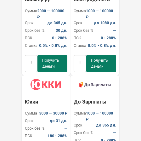
Сумма
2000 — 100000
Сумма
1000 — 100000
₽
₽
Срок
до 365 дн.
Срок
до 1080 дн.
Срок без %
30 дн.
Срок без %
—
ПСК
0 - 288%
ПСК
0 - 288%
Ставка
0.0% - 0.8% дн.
Ставка
0.0% - 0.8% дн.
Получить
Получить
i
i
деньги
деньги
Юкки
До Зарплаты
Сумма
3000 — 30000 ₽
Сумма
1000 — 100000
₽
Срок
до 31 дн.
Срок
до 365 дн.
Срок без %
—
Срок без %
—
ПСК
180 - 288%
ПСК
0 - 288%