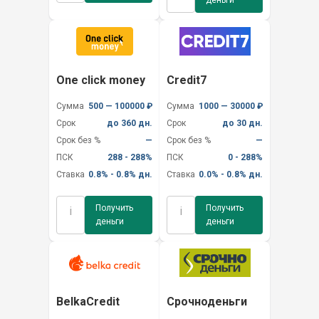
деньги
One click money
Credit7
Сумма
500 — 100000 ₽
Сумма
1000 — 30000 ₽
Срок
до 360 дн.
Срок
до 30 дн.
Срок без %
—
Срок без %
—
ПСК
288 - 288%
ПСК
0 - 288%
Ставка
0.8% - 0.8% дн.
Ставка
0.0% - 0.8% дн.
Получить
Получить
i
i
деньги
деньги
BelkaCredit
Срочноденьги