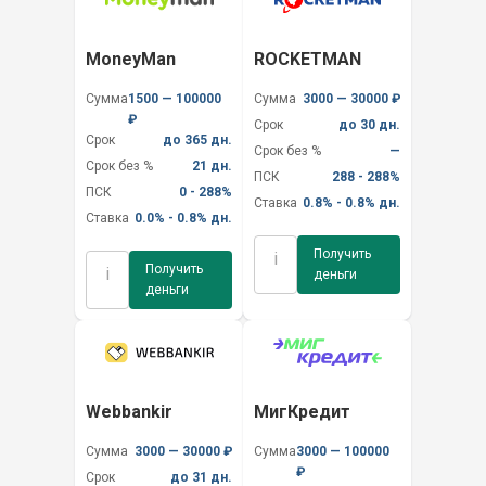
MoneyMan
ROCKETMAN
Сумма
1500 — 100000
Сумма
3000 — 30000 ₽
₽
Срок
до 30 дн.
Срок
до 365 дн.
Срок без %
—
Срок без %
21 дн.
ПСК
288 - 288%
ПСК
0 - 288%
Ставка
0.8% - 0.8% дн.
Ставка
0.0% - 0.8% дн.
Получить
i
Получить
i
деньги
деньги
Webbankir
МигКредит
Сумма
3000 — 30000 ₽
Сумма
3000 — 100000
₽
Срок
до 31 дн.