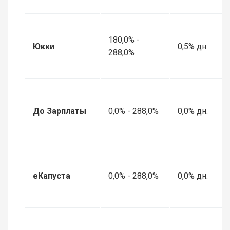
180,0% -
Юкки
0,5% дн.
288,0%
До Зарплаты
0,0% - 288,0%
0,0% дн.
еКапуста
0,0% - 288,0%
0,0% дн.