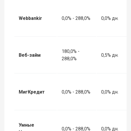
Webbankir
0,0% - 288,0%
0,0% дн.
180,0% -
Веб-займ
0,5% дн.
288,0%
МигКредит
0,0% - 288,0%
0,0% дн.
Умные
0,0% - 288,0%
0,0% дн.