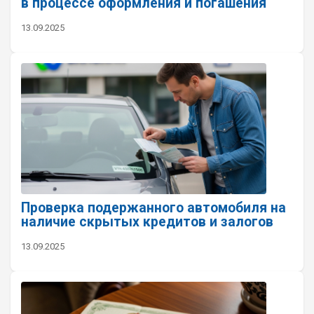
в процессе оформления и погашения
13.09.2025
Проверка подержанного автомобиля на
наличие скрытых кредитов и залогов
13.09.2025