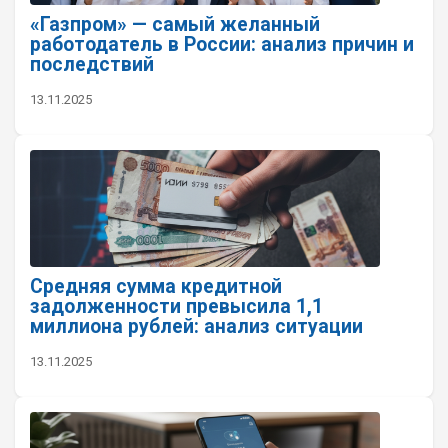
«Газпром» — самый желанный
работодатель в России: анализ причин и
последствий
13.11.2025
Средняя сумма кредитной
задолженности превысила 1,1
миллиона рублей: анализ ситуации
13.11.2025