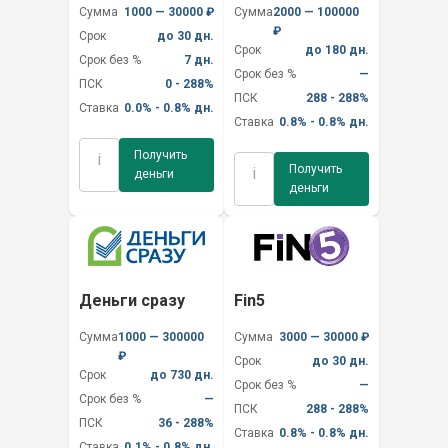
Сумма
1000 — 30000 ₽
Сумма
2000 — 100000
₽
Срок
до 30 дн.
Срок
до 180 дн.
Срок без %
7 дн.
Срок без %
—
ПСК
0 - 288%
ПСК
288 - 288%
Ставка
0.0% - 0.8% дн.
Ставка
0.8% - 0.8% дн.
Получить
i
Получить
i
деньги
деньги
Деньги сразу
Fin5
Сумма
1000 — 300000
Сумма
3000 — 30000 ₽
₽
Срок
до 30 дн.
Срок
до 730 дн.
Срок без %
—
Срок без %
—
ПСК
288 - 288%
ПСК
36 - 288%
Ставка
0.8% - 0.8% дн.
Ставка
0.1% - 0.8% дн.