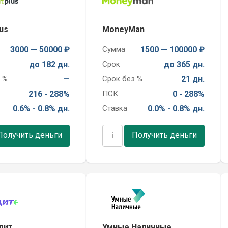
us
MoneyMan
3000 — 50000 ₽
Сумма
1500 — 100000 ₽
до 182 дн.
Срок
до 365 дн.
 %
—
Срок без %
21 дн.
216 - 288%
ПСК
0 - 288%
0.6% - 0.8% дн.
Ставка
0.0% - 0.8% дн.
Получить деньги
Получить деньги
i
дит
Умные Наличные