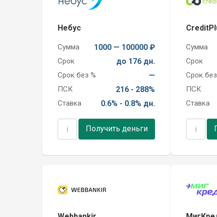
Небус
CreditPl
Сумма
1000 — 100000 ₽
Сумма
Срок
до 176 дн.
Срок
Срок без %
—
Срок без
ПСК
216 - 288%
ПСК
Ставка
0.6% - 0.8% дн.
Ставка
Получить деньги
i
i
Webbankir
МигКре