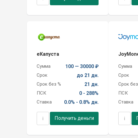
еКапуста
JoyMon
Сумма
100 — 30000 ₽
Сумма
Срок
до 21 дн.
Срок
Срок без %
21 дн.
Срок без
ПСК
0 - 288%
ПСК
Ставка
0.0% - 0.8% дн.
Ставка
Получить деньги
i
i