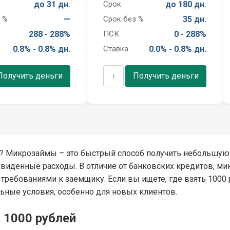
до 31 дн.
Срок
до 180 дн.
 %
—
Срок без %
35 дн.
288 - 288%
ПСК
0 - 288%
0.8% - 0.8% дн.
Ставка
0.0% - 0.8% дн.
Получить деньги
Получить деньги
i
 Микрозаймы – это быстрый способ получить небольшую с
виденные расходы. В отличие от банковских кредитов, м
ребованиями к заемщику. Если вы ищете, где взять 1000
ьные условия, особенно для новых клиентов.
 1000 рублей