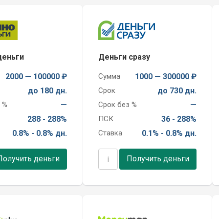
деньги
Деньги сразу
2000 — 100000 ₽
Сумма
1000 — 300000 ₽
до 180 дн.
Срок
до 730 дн.
 %
—
Срок без %
—
288 - 288%
ПСК
36 - 288%
0.8% - 0.8% дн.
Ставка
0.1% - 0.8% дн.
Получить деньги
Получить деньги
i