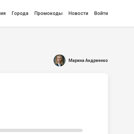
гия
Города
Промокоды
Новости
Войти
Марина Андриенко