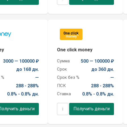
ey
One click money
3000 — 100000 ₽
Сумма
500 — 100000 ₽
до 168 дн.
Срок
до 360 дн.
 %
—
Срок без %
—
288 - 288%
ПСК
288 - 288%
0.8% - 0.8% дн.
Ставка
0.8% - 0.8% дн.
Получить деньги
Получить деньги
i