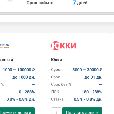
7
Срок займа:
дней
деньги
Юкки
1000 — 100000 ₽
Сумма
3000 — 30000 ₽
до 1080 дн.
Срок
до 31 дн.
 %
—
Срок без %
—
0 - 288%
ПСК
180 - 288%
0.0% - 0.8% дн.
Ставка
0.5% - 0.8% дн.
Получить деньги
Получить деньги
i