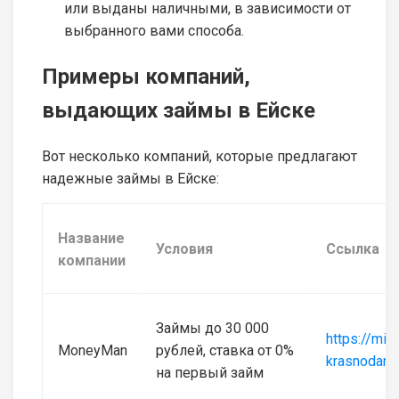
или выданы наличными, в зависимости от
выбранного вами способа.
Примеры компаний,
выдающих займы в Ейске
Вот несколько компаний, которые предлагают
надежные займы в Ейске:
Название
Условия
Ссылка
компании
Займы до 30 000
https://mic
MoneyMan
рублей, ставка от 0%
krasnodar.
на первый займ