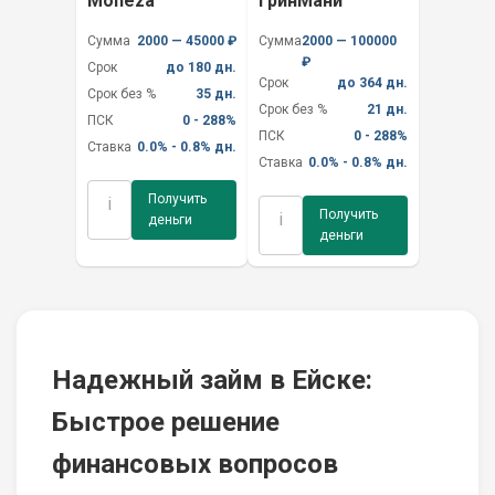
Moneza
ГринМани
Сумма
2000 — 45000 ₽
Сумма
2000 — 100000
₽
Срок
до 180 дн.
Срок
до 364 дн.
Срок без %
35 дн.
Срок без %
21 дн.
ПСК
0 - 288%
ПСК
0 - 288%
Ставка
0.0% - 0.8% дн.
Ставка
0.0% - 0.8% дн.
Получить
i
Получить
i
деньги
деньги
Надежный займ в Ейске:
Быстрое решение
финансовых вопросов