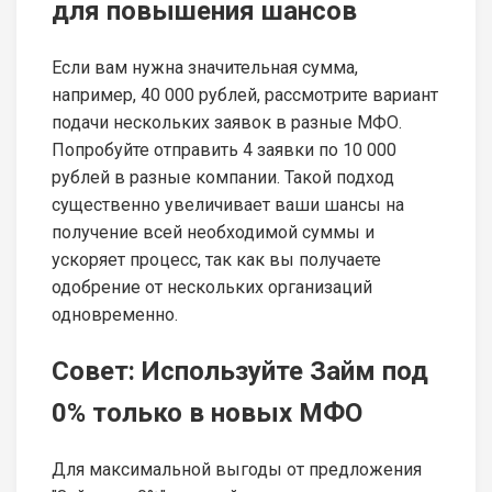
для повышения шансов
Если вам нужна значительная сумма,
например, 40 000 рублей, рассмотрите вариант
подачи нескольких заявок в разные МФО.
Попробуйте отправить 4 заявки по 10 000
рублей в разные компании. Такой подход
существенно увеличивает ваши шансы на
получение всей необходимой суммы и
ускоряет процесс, так как вы получаете
одобрение от нескольких организаций
одновременно.
Совет: Используйте Займ под
0% только в новых МФО
Для максимальной выгоды от предложения