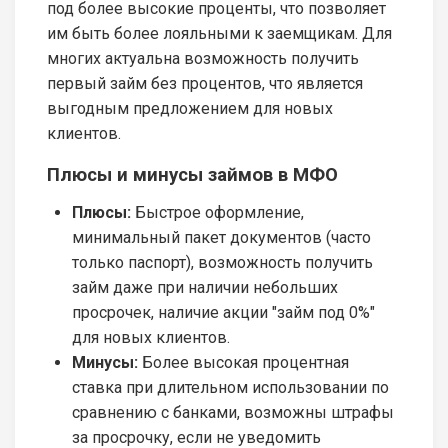
под более высокие проценты, что позволяет
им быть более лояльными к заемщикам. Для
многих актуальна возможность получить
первый займ без процентов, что является
выгодным предложением для новых
клиентов.
Плюсы и минусы займов в МФО
Плюсы:
Быстрое оформление,
минимальный пакет документов (часто
только паспорт), возможность получить
займ даже при наличии небольших
просрочек, наличие акции "займ под 0%"
для новых клиентов.
Минусы:
Более высокая процентная
ставка при длительном использовании по
сравнению с банками, возможны штрафы
за просрочку, если не уведомить