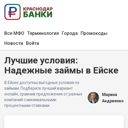
Все МФО
Терминология
Города
Промокоды
Новости
Войти
Лучшие условия:
Надежные займы в Ейске
В Ейске доступны выгодные условия по
займам. Подберите лучший вариант
онлайн, сравнив предложения от разных
Марина
компаний с минимальными
Андриенко
процентными ставками.