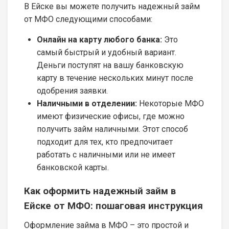
В Ейске вы можете получить надежный займ
от МФО следующими способами:
Онлайн на карту любого банка:
Это
самый быстрый и удобный вариант.
Деньги поступят на вашу банковскую
карту в течение нескольких минут после
одобрения заявки.
Наличными в отделении:
Некоторые МФО
имеют физические офисы, где можно
получить займ наличными. Этот способ
подходит для тех, кто предпочитает
работать с наличными или не имеет
банковской карты.
Как оформить надежный займ в
Ейске от МФО: пошаговая инструкция
Оформление займа в МФО – это простой и