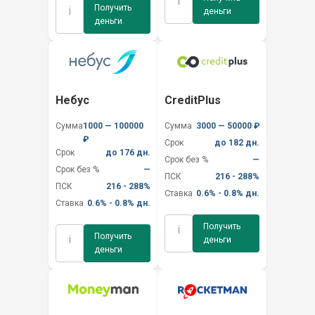
i
Получить
i
деньги
деньги
Небус
CreditPlus
Сумма
1000 — 100000
Сумма
3000 — 50000 ₽
₽
Срок
до 182 дн.
Срок
до 176 дн.
Срок без %
—
Срок без %
—
ПСК
216 - 288%
ПСК
216 - 288%
Ставка
0.6% - 0.8% дн.
Ставка
0.6% - 0.8% дн.
Получить
i
Получить
i
деньги
деньги