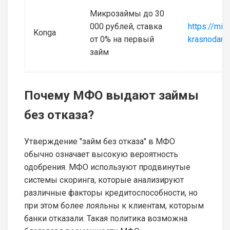
Микрозаймы до 30
000 рублей, ставка
https://mic
Konga
от 0% на первый
krasnodar.
займ
Почему МФО выдают займы
без отказа?
Утверждение "займ без отказа" в МФО
обычно означает высокую вероятность
одобрения. МФО используют продвинутые
системы скоринга, которые анализируют
различные факторы кредитоспособности, но
при этом более лояльны к клиентам, которым
банки отказали. Такая политика возможна