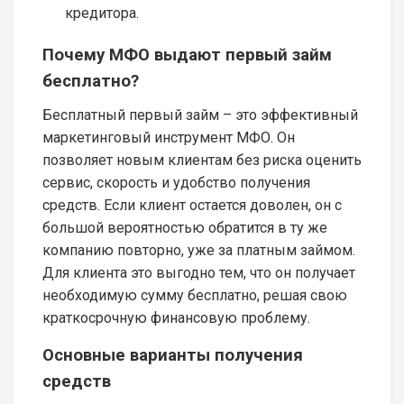
кредитора.
Почему МФО выдают первый займ
бесплатно?
Бесплатный первый займ – это эффективный
маркетинговый инструмент МФО. Он
позволяет новым клиентам без риска оценить
сервис, скорость и удобство получения
средств. Если клиент остается доволен, он с
большой вероятностью обратится в ту же
компанию повторно, уже за платным займом.
Для клиента это выгодно тем, что он получает
необходимую сумму бесплатно, решая свою
краткосрочную финансовую проблему.
Основные варианты получения
средств