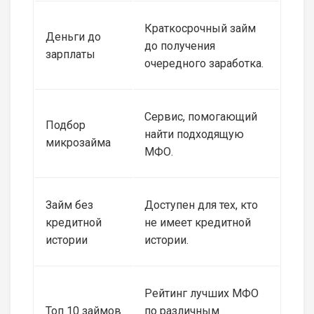
Краткосрочный займ
Деньги до
до получения
зарплаты
очередного заработка.
Сервис, помогающий
Подбор
найти подходящую
микрозайма
МФО.
Займ без
Доступен для тех, кто
кредитной
не имеет кредитной
истории
истории.
Рейтинг лучших МФО
Топ 10 займов
по различным