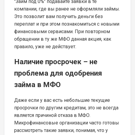
"Займ под 0%" подавайте заявки в те
компании, где вы ранее не оформляли займы.
Это позволит вам получить деньги без
переплат и при этом познакомиться с новыми
финансовыми сервисами. При повторном
обращении в ту же МФО данная акция, как
правило, уже не действует.
Наличие просрочек – не
проблема для одобрения
займа в МФО
Даже если у вас есть небольшие текущие
просрочки по другим кредитам, это не всегда
является причиной отказа в МФО.
Микрофинансовые организации часто готовы
рассмотреть такие заявки, понимая, что у