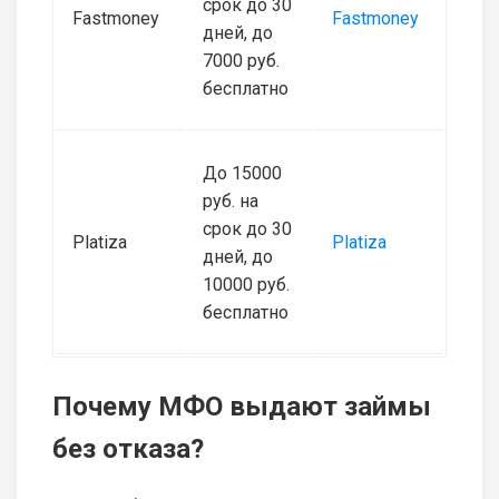
срок до 30
Fastmoney
Fastmoney
дней, до
7000 руб.
бесплатно
До 15000
руб. на
срок до 30
Platiza
Platiza
дней, до
10000 руб.
бесплатно
Почему МФО выдают займы
без отказа?