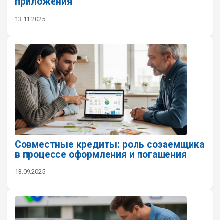
приложения
13.11.2025
Совместные кредиты: роль созаемщика
в процессе оформления и погашения
13.09.2025