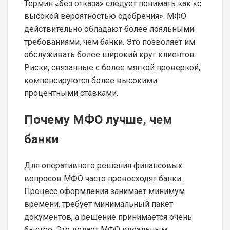
Термин «без отказа» следует понимать как «с
высокой вероятностью одобрения». МФО
действительно обладают более лояльными
требованиями, чем банки. Это позволяет им
обслуживать более широкий круг клиентов.
Риски, связанные с более мягкой проверкой,
компенсируются более высокими
процентными ставками.
Почему МФО лучше, чем
банки
Для оперативного решения финансовых
вопросов МФО часто превосходят банки.
Процесс оформления занимает минимум
времени, требует минимальный пакет
документов, а решение принимается очень
быстро. Это делает МФО идеальным