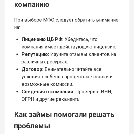
компанию
При выборе МФО следует обратить внимание
на:
Лицензию ЦБ РФ:
Убедитесь, что
компания имеет действующую лицензию.
Репутацию:
Изучите отзывы клиентов на
различных ресурсах.
Договор:
Внимательно читайте все
условия, особенно процентные ставки и
возможные комиссии.
Сведения о компании:
Проверьте ИНН,
ОГРН и другие реквизиты.
Как займы помогали решать
проблемы