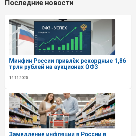
Последние новости
Минфин России привлёк рекордные 1,86
трлн рублей на аукционах ОФЗ
14.11.2025
Замедление инфляции в России в