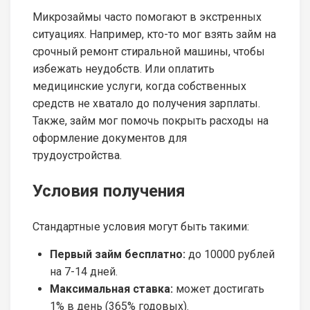
Микрозаймы часто помогают в экстренных
ситуациях. Например, кто-то мог взять займ на
срочный ремонт стиральной машины, чтобы
избежать неудобств. Или оплатить
медицинские услуги, когда собственных
средств не хватало до получения зарплаты.
Также, займ мог помочь покрыть расходы на
оформление документов для
трудоустройства.
Условия получения
Стандартные условия могут быть такими:
Первый займ бесплатно:
до 10000 рублей
на 7-14 дней.
Максимальная ставка:
может достигать
1% в день (365% годовых).