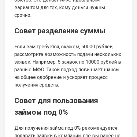
вариантом для тех, кому деньги нужны
срочно.
Совет разделение суммы
Если вам требуется, скажем, 50000 рублей,
рассмотрите возможность подачи нескольких
заявок. Например, 5 заявок по 10000 рублей в
разные МФО. Такой подход повышает шансы
на общее одобрение и ускоряет процесс
получения средств.
Совет для пользования
займом под 0%
Для получения займа под 0% рекомендуется
подавать заявки в компании, где вы ранее не