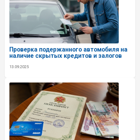
Проверка подержанного автомобиля на
наличие скрытых кредитов и залогов
13.09.2025