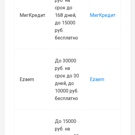
руб. на
срок до
МигКредит
168 дней,
МигКредит
до 15000
руб.
бесплатно
До 30000
руб. на
срок до 30
Ezaem
Ezaem
дней, до
10000 руб.
бесплатно
До 15000
руб. на