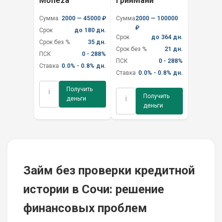
Moneza
ГринМани
Сумма
2000 — 45000 ₽
Сумма
2000 — 100000
₽
Срок
до 180 дн.
Срок
до 364 дн.
Срок без %
35 дн.
Срок без %
21 дн.
ПСК
0 - 288%
ПСК
0 - 288%
Ставка
0.0% - 0.8% дн.
Ставка
0.0% - 0.8% дн.
Получить
i
Получить
i
деньги
деньги
Займ без проверки кредитной
истории в Сочи: решение
финансовых проблем