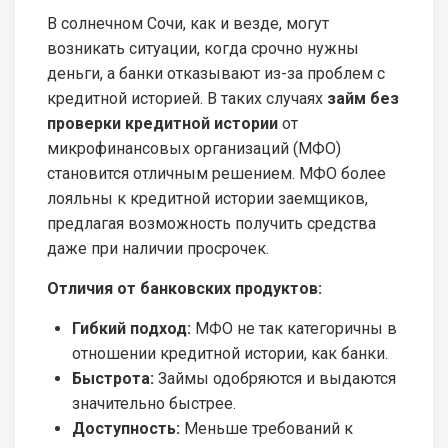
В солнечном Сочи, как и везде, могут
возникать ситуации, когда срочно нужны
деньги, а банки отказывают из-за проблем с
кредитной историей. В таких случаях
займ без
проверки кредитной истории
от
микрофинансовых организаций (МФО)
становится отличным решением. МФО более
лояльны к кредитной истории заемщиков,
предлагая возможность получить средства
даже при наличии просрочек.
Отличия от банковских продуктов:
Гибкий подход:
МФО не так категоричны в
отношении кредитной истории, как банки.
Быстрота:
Займы одобряются и выдаются
значительно быстрее.
Доступность:
Меньше требований к