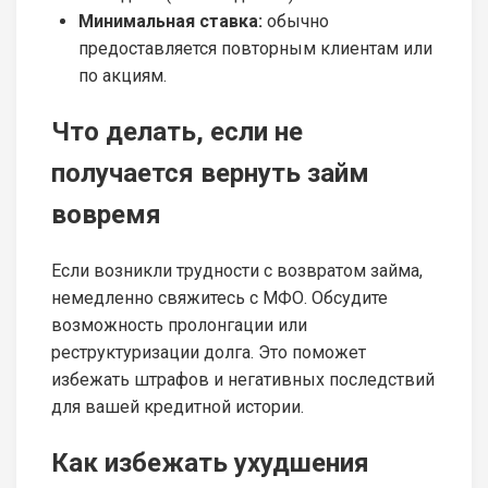
Минимальная ставка:
обычно
предоставляется повторным клиентам или
по акциям.
Что делать, если не
получается вернуть займ
вовремя
Если возникли трудности с возвратом займа,
немедленно свяжитесь с МФО. Обсудите
возможность пролонгации или
реструктуризации долга. Это поможет
избежать штрафов и негативных последствий
для вашей кредитной истории.
Как избежать ухудшения