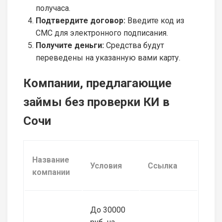
получаса.
Подтвердите договор:
Введите код из
СМС для электронного подписания.
Получите деньги:
Средства будут
переведены на указанную вами карту.
Компании, предлагающие
займы без проверки КИ в
Сочи
Название
Условия
Ссылка
компании
До 30000