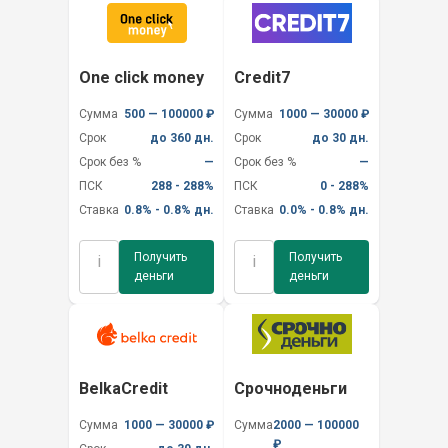
One click money
Credit7
Сумма
500 — 100000 ₽
Сумма
1000 — 30000 ₽
Срок
до 360 дн.
Срок
до 30 дн.
Срок без %
—
Срок без %
—
ПСК
288 - 288%
ПСК
0 - 288%
Ставка
0.8% - 0.8% дн.
Ставка
0.0% - 0.8% дн.
Получить
Получить
i
i
деньги
деньги
BelkaCredit
Срочноденьги
Сумма
1000 — 30000 ₽
Сумма
2000 — 100000
₽