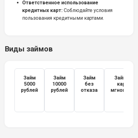
Ответственное использование
кредитных карт:
Соблюдайте условия
пользования кредитными картами.
Виды займов
Займ
Займ
Займ
Займ на
5000
10000
без
карту
рублей
рублей
отказа
мгновенно