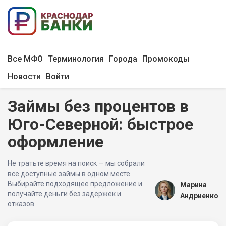
Все МФО
Терминология
Города
Промокоды
Новости
Войти
Займы без процентов в
Юго-Северной: быстрое
оформление
Не тратьте время на поиск — мы собрали
все доступные займы в одном месте.
Выбирайте подходящее предложение и
Марина
получайте деньги без задержек и
Андриенко
отказов.