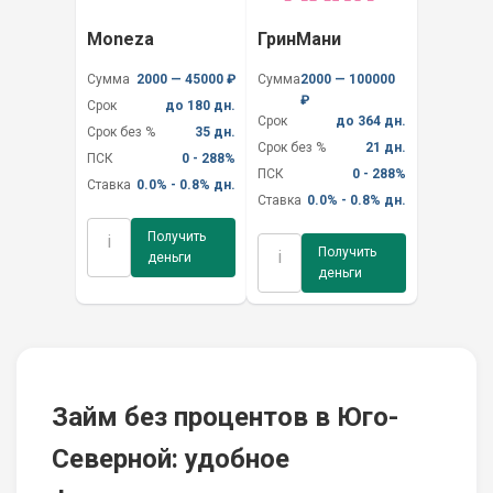
Moneza
ГринМани
Сумма
2000 — 45000 ₽
Сумма
2000 — 100000
₽
Срок
до 180 дн.
Срок
до 364 дн.
Срок без %
35 дн.
Срок без %
21 дн.
ПСК
0 - 288%
ПСК
0 - 288%
Ставка
0.0% - 0.8% дн.
Ставка
0.0% - 0.8% дн.
Получить
i
Получить
i
деньги
деньги
Займ без процентов в Юго-
Северной: удобное