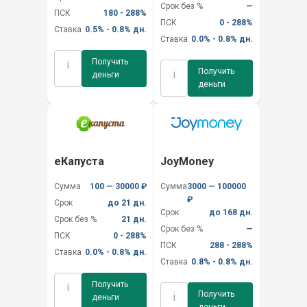
Срок без %
—
ПСК
180 - 288%
ПСК
0 - 288%
Ставка
0.5% - 0.8% дн.
Ставка
0.0% - 0.8% дн.
Получить
i
Получить
i
деньги
деньги
еКапуста
JoyMoney
Сумма
100 — 30000 ₽
Сумма
3000 — 100000
₽
Срок
до 21 дн.
Срок
до 168 дн.
Срок без %
21 дн.
Срок без %
—
ПСК
0 - 288%
ПСК
288 - 288%
Ставка
0.0% - 0.8% дн.
Ставка
0.8% - 0.8% дн.
Получить
i
Получить
i
деньги