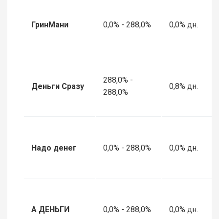
ГринМани
0,0% - 288,0%
0,0% дн.
288,0% -
Деньги Сразу
0,8% дн.
288,0%
Надо денег
0,0% - 288,0%
0,0% дн.
А ДЕНЬГИ
0,0% - 288,0%
0,0% дн.