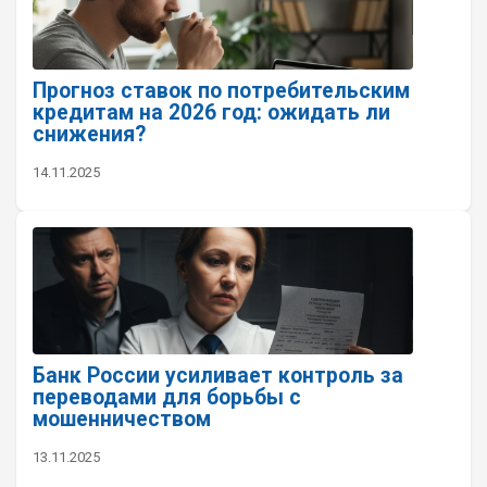
Прогноз ставок по потребительским
кредитам на 2026 год: ожидать ли
снижения?
14.11.2025
Банк России усиливает контроль за
переводами для борьбы с
мошенничеством
13.11.2025