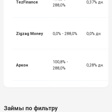
TezFinance
0,37% дн.
288,0%
Zigzag Money
0,0% - 288,0%
0,0% дн.
100,8% -
Аркон
0,28% дн.
288,0%
Займы по фильтру