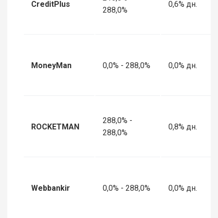
CreditPlus
0,6% дн.
288,0%
MoneyMan
0,0% - 288,0%
0,0% дн.
288,0% -
ROCKETMAN
0,8% дн.
288,0%
Webbankir
0,0% - 288,0%
0,0% дн.