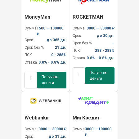
MoneyMan
ROCKETMAN
Сумма
1500 — 100000
Сумма
3000 — 30000 ₽
₽
Срок
до 30 дн.
Срок
до 365 дн.
Срок без %
—
Срок без %
21 дн.
ПСК
288 - 288%
ПСК
0 - 288%
Ставка
0.8% - 0.8% дн.
Ставка
0.0% - 0.8% дн.
Получить
i
Получить
i
деньги
деньги
Webbankir
МигКредит
Сумма
3000 — 30000 ₽
Сумма
3000 — 100000
₽
Срок
до 31 дн.