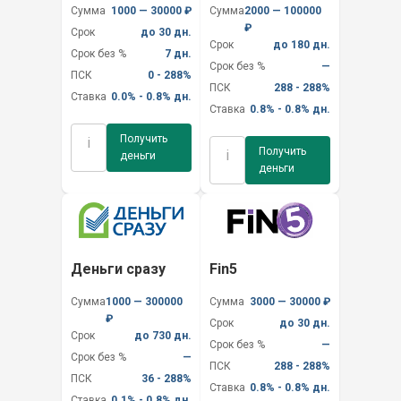
Сумма
1000 — 30000 ₽
Сумма
2000 — 100000
₽
Срок
до 30 дн.
Срок
до 180 дн.
Срок без %
7 дн.
Срок без %
—
ПСК
0 - 288%
ПСК
288 - 288%
Ставка
0.0% - 0.8% дн.
Ставка
0.8% - 0.8% дн.
Получить
i
Получить
i
деньги
деньги
Деньги сразу
Fin5
Сумма
1000 — 300000
Сумма
3000 — 30000 ₽
₽
Срок
до 30 дн.
Срок
до 730 дн.
Срок без %
—
Срок без %
—
ПСК
288 - 288%
ПСК
36 - 288%
Ставка
0.8% - 0.8% дн.
Ставка
0.1% - 0.8% дн.