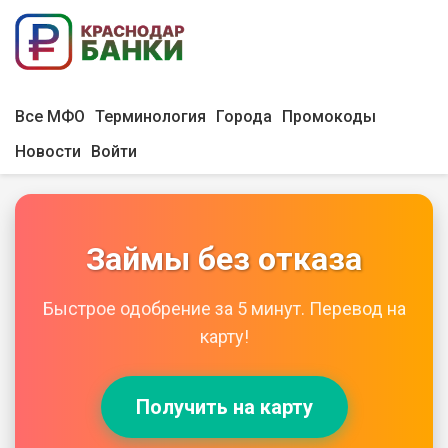
Все МФО
Терминология
Города
Промокоды
Новости
Войти
Займы без отказа
Быстрое одобрение за 5 минут. Перевод на
карту!
Получить на карту