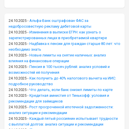
24.10.2025
-
Альфа-Банк оштрафован ФАС за
недобросовестную рекламу дебетовой карты
24.10.2025
-
Изменения в выписке ЕГРН: как узнать о
зарегистрированных лицах в приобретаемой квартире
24.10.2025
-
Надбавка к пенсии для граждан старше 80 лет: что
необходимо знать
24.10.2025
-
Новые лимиты на снятие наличных: анализ
влияния на финансовые операции
24.10.2025
-
Пенсия в 100 тысяч рублей: анализ условий и
возможностей её получения
24.10.2025
-
Как получить до 40% налогового вычета на ИИС:
подробное руководство
24.10.2025
-
Что делать, если банк снизил лимиты по карте
24.10.2025
-
Кредитная амнистия от Тинькофф: условия и
рекомендации для заёмщиков
24.10.2025
-
Рост просроченной ипотечной задолженности:
анализ ситуации и рекомендации
24.10.2025
-
Каждый пятый россиянин испытывает трудности
с выплатой долгов: анализ ситуации и рекомендации