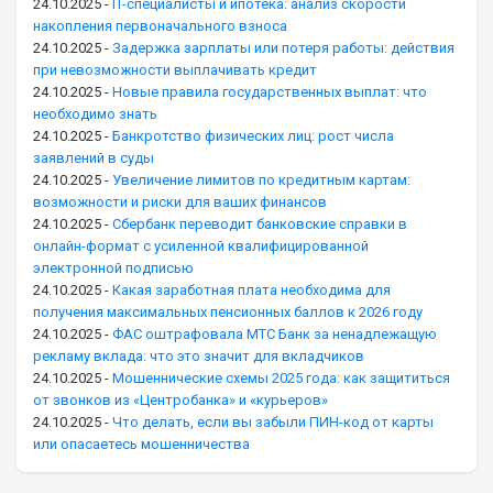
24.10.2025
-
IT-специалисты и ипотека: анализ скорости
накопления первоначального взноса
24.10.2025
-
Задержка зарплаты или потеря работы: действия
при невозможности выплачивать кредит
24.10.2025
-
Новые правила государственных выплат: что
необходимо знать
24.10.2025
-
Банкротство физических лиц: рост числа
заявлений в суды
24.10.2025
-
Увеличение лимитов по кредитным картам:
возможности и риски для ваших финансов
24.10.2025
-
Сбербанк переводит банковские справки в
онлайн-формат с усиленной квалифицированной
электронной подписью
24.10.2025
-
Какая заработная плата необходима для
получения максимальных пенсионных баллов к 2026 году
24.10.2025
-
ФАС оштрафовала МТС Банк за ненадлежащую
рекламу вклада: что это значит для вкладчиков
24.10.2025
-
Мошеннические схемы 2025 года: как защититься
от звонков из «Центробанка» и «курьеров»
24.10.2025
-
Что делать, если вы забыли ПИН-код от карты
или опасаетесь мошенничества