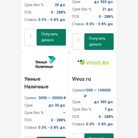
Срок
до 365 дн.
Срок без %
30 дн.
Срок без %
21 дн.
ПСК
0 - 288%
ПСК
0 - 288%
Ставка
0.0% - 0.8% дн.
Ставка
0.0% - 0.8% дн.
Получить
i
Получить
i
деньги
деньги
Умные
Vivus.ru
Наличные
Сумма
1000 — 100000
₽
Сумма
3000 — 30000 ₽
Срок
до 365 дн.
Срок
до 30 дн.
Срок без %
7 дн.
Срок без %
—
ПСК
0 - 288%
ПСК
0 - 288%
Ставка
0.0% - 0.8% дн.
Ставка
0.0% - 0.8% дн.