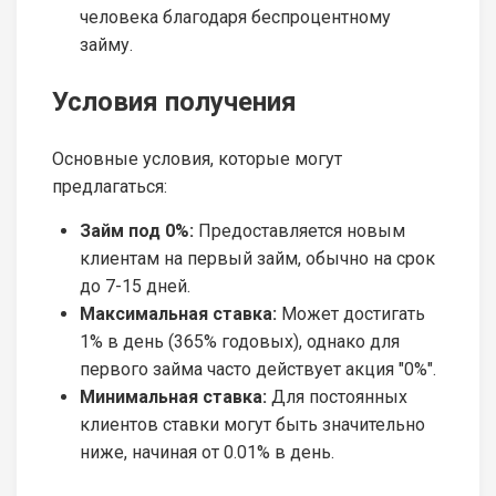
человека благодаря беспроцентному
займу.
Условия получения
Основные условия, которые могут
предлагаться:
Займ под 0%:
Предоставляется новым
клиентам на первый займ, обычно на срок
до 7-15 дней.
Максимальная ставка:
Может достигать
1% в день (365% годовых), однако для
первого займа часто действует акция "0%".
Минимальная ставка:
Для постоянных
клиентов ставки могут быть значительно
ниже, начиная от 0.01% в день.