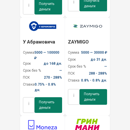
Получить
i
Получить
i
деньги
деньги
У Абрамовича
ZAYMIGO
Сумма
5000 — 100000
Сумма
5000 — 30000 ₽
₽
Срок
до 31 дн.
Срок
до 168 дн.
Срок без %
—
Срок без %
—
ПСК
288 - 288%
ПСК
270 - 288%
Ставка
0.8% - 0.8% дн.
Ставка
0.75% - 0.8%
дн.
Получить
i
деньги
Получить
i
деньги