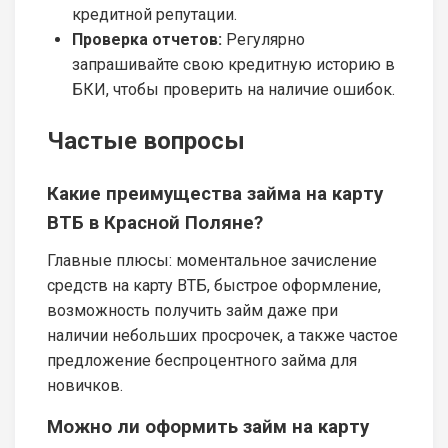
кредитной репутации.
Проверка отчетов:
Регулярно
запрашивайте свою кредитную историю в
БКИ, чтобы проверить на наличие ошибок.
Частые вопросы
Какие преимущества займа на карту
ВТБ в Красной Поляне?
Главные плюсы: моментальное зачисление
средств на карту ВТБ, быстрое оформление,
возможность получить займ даже при
наличии небольших просрочек, а также частое
предложение беспроцентного займа для
новичков.
Можно ли оформить займ на карту