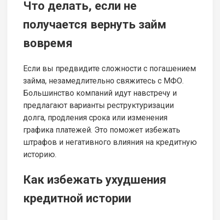
Что делать, если не
получается вернуть займ
вовремя
Если вы предвидите сложности с погашением
займа, незамедлительно свяжитесь с МФО.
Большинство компаний идут навстречу и
предлагают варианты реструктуризации
долга, продления срока или изменения
графика платежей. Это поможет избежать
штрафов и негативного влияния на кредитную
историю.
Как избежать ухудшения
кредитной истории