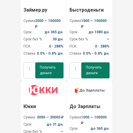
Займер.ру
Быстроденьги
Сумма
2000 — 100000
Сумма
1000 — 100000
₽
₽
Срок
до 365 дн.
Срок
до 1080 дн.
Срок без %
30 дн.
Срок без %
—
ПСК
0 - 288%
ПСК
0 - 288%
Ставка
0.0% - 0.8% дн.
Ставка
0.0% - 0.8% дн.
Получить
Получить
i
i
деньги
деньги
Юкки
До Зарплаты
Сумма
3000 — 30000 ₽
Сумма
1000 — 100000
₽
Срок
до 31 дн.
Срок
до 365 дн.
Срок без %
—