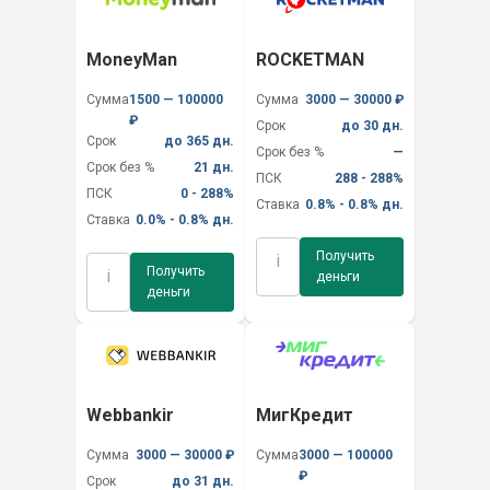
MoneyMan
ROCKETMAN
Сумма
1500 — 100000
Сумма
3000 — 30000 ₽
₽
Срок
до 30 дн.
Срок
до 365 дн.
Срок без %
—
Срок без %
21 дн.
ПСК
288 - 288%
ПСК
0 - 288%
Ставка
0.8% - 0.8% дн.
Ставка
0.0% - 0.8% дн.
Получить
i
Получить
i
деньги
деньги
Webbankir
МигКредит
Сумма
3000 — 30000 ₽
Сумма
3000 — 100000
₽
Срок
до 31 дн.