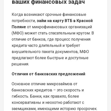
ваших финансовых задач
Когда возникают срочные финансовые
потребности,
займ на карту ВТБ в Красной
Поляне
от микрофинансовых организаций
(МФО) может стать спасательным кругом. В
отличие от банков, где процесс получения
кредита часто длительный и требует
внушительного пакета документов, МФО
предлагают более быстрые и доступные
решения.
Отличия от банковских предложений
Основное отличие микрозаймов от
банковских кредитов – это скорость и
гибкость. Банки, как правило, более
консервативны и неохотно работают с
заемщиками, имеющими историю просрочек.